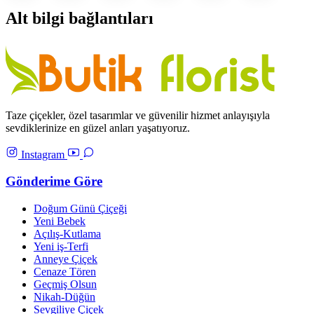
Alt bilgi bağlantıları
Taze çiçekler, özel tasarımlar ve güvenilir hizmet anlayışıyla
sevdiklerinize en güzel anları yaşatıyoruz.
Instagram
Gönderime Göre
Doğum Günü Çiçeği
Yeni Bebek
Açılış-Kutlama
Yeni iş-Terfi
Anneye Çiçek
Cenaze Tören
Geçmiş Olsun
Nikah-Düğün
Sevgiliye Çiçek