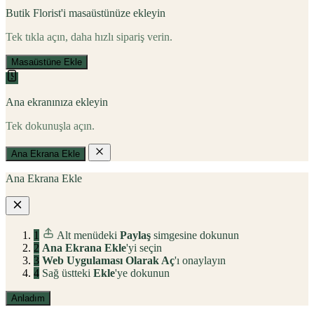
Butik Florist'i masaüstünüze ekleyin
Tek tıkla açın, daha hızlı sipariş verin.
Masaüstüne Ekle
Ana ekranınıza ekleyin
Tek dokunuşla açın.
Ana Ekrana Ekle
Ana Ekrana Ekle
1
Alt menüdeki
Paylaş
simgesine dokunun
2
Ana Ekrana Ekle
'yi seçin
3
Web Uygulaması Olarak Aç
'ı onaylayın
4
Sağ üstteki
Ekle
'ye dokunun
Anladım