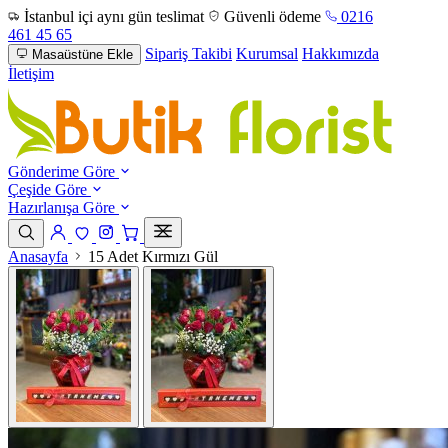
İstanbul içi aynı gün teslimat
Güvenli ödeme
0216
461 45 65
Sipariş Takibi
Kurumsal
Hakkımızda
Masaüstüne Ekle
İletişim
Gönderime Göre
Çeşide Göre
Hazırlanışa Göre
Anasayfa
15 Adet Kırmızı Gül