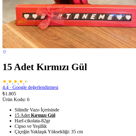
15 Adet Kırmızı Gül
4.4
·
Google değerlendirmesi
₺1.805
Ürün Kodu: 6
Silindir Vazo İçerisinde
15 Adet
Kırmızı Gül
Harf-cikolata-82gr
Cipso ve Yeşillik
Çiçeğin Yaklaşık Yüksekliği: 35 cm