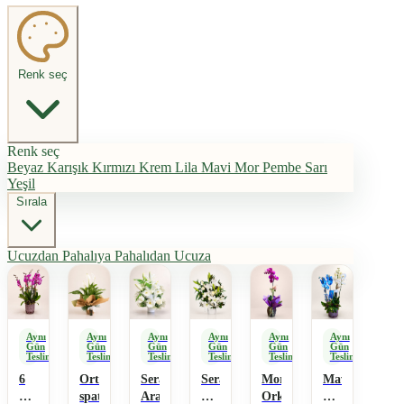
Renk seç
Renk seç
Beyaz
Karışık
Kırmızı
Krem
Lila
Mavi
Mor
Pembe
Sarı
Yeşil
Sırala
Ucuzdan Pahalıya
Pahalıdan Ucuza
Aynı
Aynı
Aynı
Aynı
Aynı
Aynı
Gün
Gün
Gün
Gün
Gün
Gün
Teslimat
Teslimat
Teslimat
Teslimat
Teslimat
Teslimat
6
Ortaboy
Seramikte
Seramikte
Mor
Mavi
Dal
spathiphyllum
Aranjman
Beyaz
Orkide
Beyaz