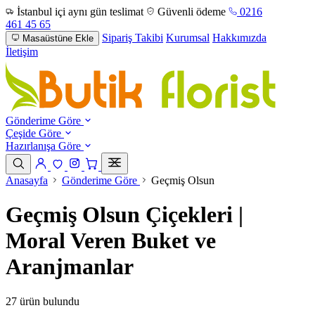
İstanbul içi aynı gün teslimat
Güvenli ödeme
0216
461 45 65
Sipariş Takibi
Kurumsal
Hakkımızda
Masaüstüne Ekle
İletişim
Gönderime Göre
Çeşide Göre
Hazırlanışa Göre
Anasayfa
Gönderime Göre
Geçmiş Olsun
Geçmiş Olsun Çiçekleri |
Moral Veren Buket ve
Aranjmanlar
27 ürün bulundu