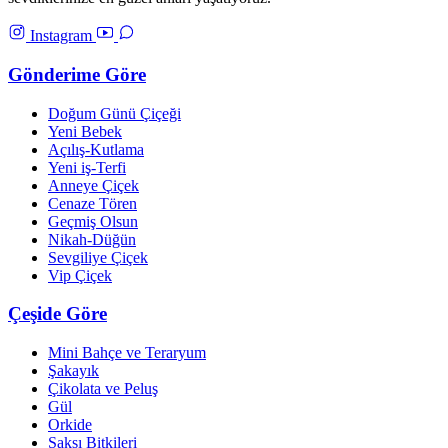
Instagram
Gönderime Göre
Doğum Günü Çiçeği
Yeni Bebek
Açılış-Kutlama
Yeni iş-Terfi
Anneye Çiçek
Cenaze Tören
Geçmiş Olsun
Nikah-Düğün
Sevgiliye Çiçek
Vip Çiçek
Çeşide Göre
Mini Bahçe ve Teraryum
Şakayık
Çikolata ve Peluş
Gül
Orkide
Saksı Bitkileri