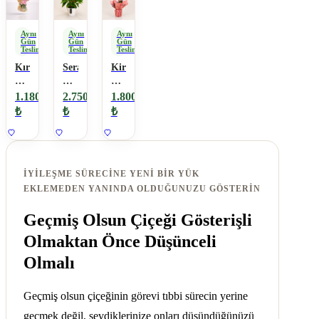
Aynı
Aynı
Aynı
Gün
Gün
Gün
Teslimat
Teslimat
Teslimat
Kır
Seramikte
Kiremit
Çiçekli
Orta
Rengi
Mevsim
Boy
Orkide
1.180
2.750
1.800
Buketi
Antoryum
₺
₺
₺
İYILEŞME SÜRECINE YENI BIR YÜK
EKLEMEDEN YANINDA OLDUĞUNUZU GÖSTERIN
Geçmiş Olsun Çiçeği Gösterişli
Olmaktan Önce Düşünceli
Olmalı
Geçmiş olsun çiçeğinin görevi tıbbi sürecin yerine
geçmek değil, sevdiklerinize onları düşündüğünüzü