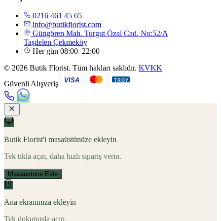
0216 461 45 65
info@butikflorist.com
Güngören Mah. Turgut Özal Cad. No:52/A
Taşdelen Çekmeköy
Her gün 08:00–22:00
© 2026 Butik Florist. Tüm hakları saklıdır.
KVKK
VISA
TROY
Güvenli Alışveriş
Butik Florist'i masaüstünüze ekleyin
Tek tıkla açın, daha hızlı sipariş verin.
Masaüstüne Ekle
Ana ekranınıza ekleyin
Tek dokunuşla açın.