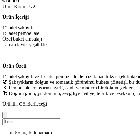
₺14.500
Ürün Kodu: 772
Ürün İçeriği
15 adet şakayık
15 adet pembe lale
Özel buket ambalajı
Tamamlayıcı yeşillikler
Ürün Özeti
15 adet şakayık ve 15 adet pembe lale ile hazırlanan lüks çiçek buketid
🌸 Şakayıkların dolgun ve romantik görünümü bukete gösterişli bir du
🌷 Pembe laleler tasarıma zarif, canlı ve modern bir dokunuş ekler.
🎁 Doğum günü, yıl dönümü, sevgiliye hediye, tebrik ve teşekkür çiçeği
Ürünün Gönderileceği
Sonuç bulunamadı