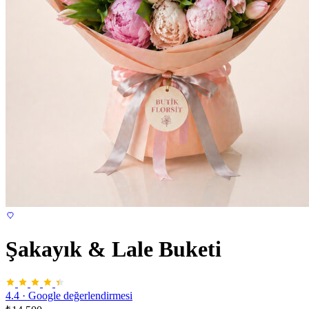
Şakayık & Lale Buketi
4.4
·
Google değerlendirmesi