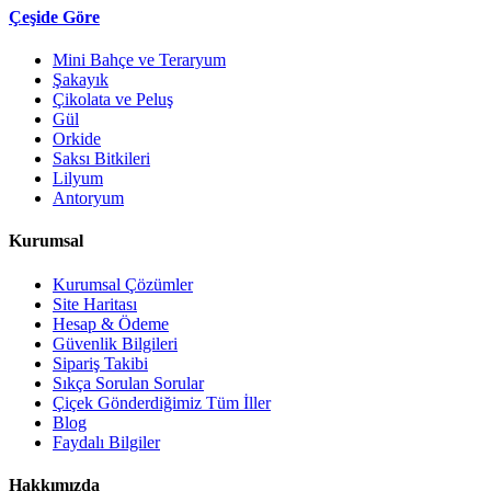
Çeşide Göre
Mini Bahçe ve Teraryum
Şakayık
Çikolata ve Peluş
Gül
Orkide
Saksı Bitkileri
Lilyum
Antoryum
Kurumsal
Kurumsal Çözümler
Site Haritası
Hesap & Ödeme
Güvenlik Bilgileri
Sipariş Takibi
Sıkça Sorulan Sorular
Çiçek Gönderdiğimiz Tüm İller
Blog
Faydalı Bilgiler
Hakkımızda