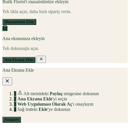
Butik Florist'i masaüstünüze ekleyin
Tek tıkla açın, daha hızlı sipariş verin.
Masaüstüne Ekle
Ana ekranınıza ekleyin
Tek dokunuşla açın.
Ana Ekrana Ekle
Ana Ekrana Ekle
1
Alt menüdeki
Paylaş
simgesine dokunun
2
Ana Ekrana Ekle
'yi seçin
3
Web Uygulaması Olarak Aç
'ı onaylayın
4
Sağ üstteki
Ekle
'ye dokunun
Anladım