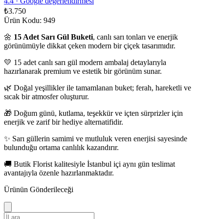
4.4
·
Google değerlendirmesi
₺3.750
Ürün Kodu: 949
🌼
15 Adet Sarı Gül Buketi
, canlı sarı tonları ve enerjik
görünümüyle dikkat çeken modern bir çiçek tasarımıdır.
💛 15 adet canlı sarı gül modern ambalaj detaylarıyla
hazırlanarak premium ve estetik bir görünüm sunar.
🌿 Doğal yeşillikler ile tamamlanan buket; ferah, hareketli ve
sıcak bir atmosfer oluşturur.
🎁 Doğum günü, kutlama, teşekkür ve içten sürprizler için
enerjik ve zarif bir hediye alternatifidir.
✨ Sarı güllerin samimi ve mutluluk veren enerjisi sayesinde
bulunduğu ortama canlılık kazandırır.
🚚 Butik Florist kalitesiyle İstanbul içi aynı gün teslimat
avantajıyla özenle hazırlanmaktadır.
Ürünün Gönderileceği