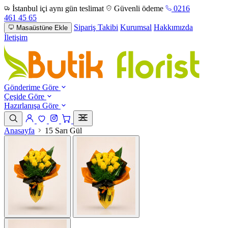
İstanbul içi aynı gün teslimat
Güvenli ödeme
0216
461 45 65
Sipariş Takibi
Kurumsal
Hakkımızda
Masaüstüne Ekle
İletişim
Gönderime Göre
Çeşide Göre
Hazırlanışa Göre
Anasayfa
15 Sarı Gül