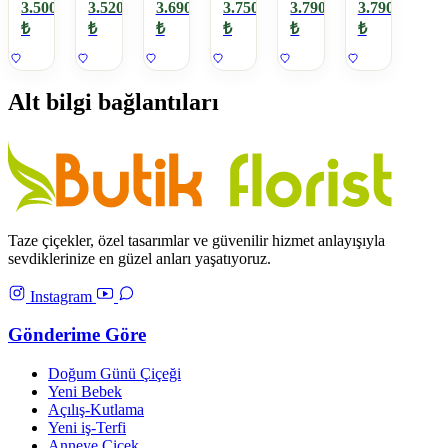
Orkide
Kırmızı
Buketim
Çelenk
Tabanı
Beyaz
3.500
3.520
3.690
3.750
3.790
3.790
Saksı
Aranjman
₺
₺
₺
₺
₺
₺
Bitkisi
Alt bilgi bağlantıları
Taze çiçekler, özel tasarımlar ve güvenilir hizmet anlayışıyla
sevdiklerinize en güzel anları yaşatıyoruz.
Instagram
Gönderime Göre
Doğum Günü Çiçeği
Yeni Bebek
Açılış-Kutlama
Yeni iş-Terfi
Anneye Çiçek