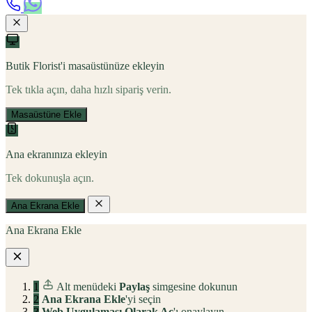
Butik Florist'i masaüstünüze ekleyin
Tek tıkla açın, daha hızlı sipariş verin.
Masaüstüne Ekle
Ana ekranınıza ekleyin
Tek dokunuşla açın.
Ana Ekrana Ekle
Ana Ekrana Ekle
1
Alt menüdeki
Paylaş
simgesine dokunun
2
Ana Ekrana Ekle
'yi seçin
3
Web Uygulaması Olarak Aç
'ı onaylayın