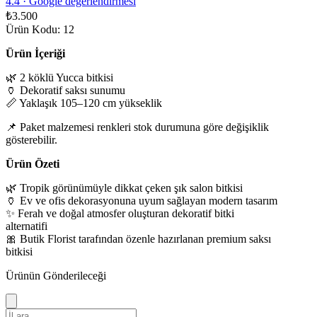
4.4
·
Google değerlendirmesi
₺3.500
Ürün Kodu: 12
Ürün İçeriği
🌿 2 köklü Yucca bitkisi
🏺 Dekoratif saksı sunumu
📏 Yaklaşık 105–120 cm yükseklik
📌 Paket malzemesi renkleri stok durumuna göre değişiklik
gösterebilir.
Ürün Özeti
🌿 Tropik görünümüyle dikkat çeken şık salon bitkisi
🏺 Ev ve ofis dekorasyonuna uyum sağlayan modern tasarım
✨ Ferah ve doğal atmosfer oluşturan dekoratif bitki
alternatifi
🎀 Butik Florist tarafından özenle hazırlanan premium saksı
bitkisi
Ürünün Gönderileceği