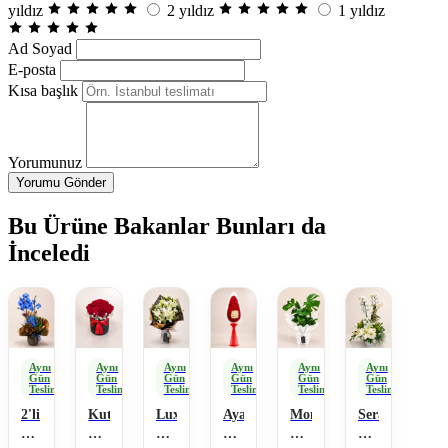
yıldız
2 yıldız
1 yıldız
Ad Soyad
E-posta
Kısa başlık
Yorumunuz
Yorumu Gönder
Bu Ürüne Bakanlar Bunları da
İnceledi
Aynı
Aynı
Aynı
Aynı
Aynı
Aynı
Gün
Gün
Gün
Gün
Gün
Gün
Teslimat
Teslimat
Teslimat
Teslimat
Teslimat
Teslimat
2'li
Kutuda
Luxury
Ayaklı
Monstera
Seramikte
Mavi
Gül
Lilyum
Sepet
Deve
Orkideli