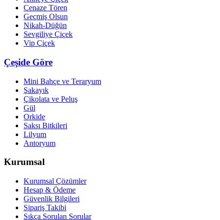
Cenaze Tören
Geçmiş Olsun
Nikah-Düğün
Sevgiliye Çiçek
Vip Çiçek
Çeşide Göre
Mini Bahçe ve Teraryum
Şakayık
Çikolata ve Peluş
Gül
Orkide
Saksı Bitkileri
Lilyum
Antoryum
Kurumsal
Kurumsal Çözümler
Hesap & Ödeme
Güvenlik Bilgileri
Sipariş Takibi
Sıkça Sorulan Sorular