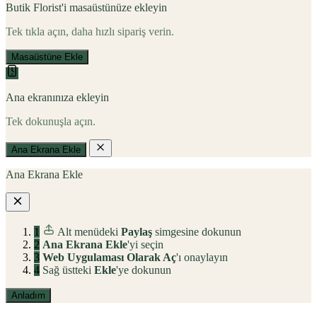
Butik Florist'i masaüstünüze ekleyin
Tek tıkla açın, daha hızlı sipariş verin.
Masaüstüne Ekle
Ana ekranınıza ekleyin
Tek dokunuşla açın.
Ana Ekrana Ekle
Ana Ekrana Ekle
1
Alt menüdeki
Paylaş
simgesine dokunun
2
Ana Ekrana Ekle
'yi seçin
3
Web Uygulaması Olarak Aç
'ı onaylayın
4
Sağ üstteki
Ekle
'ye dokunun
Anladım