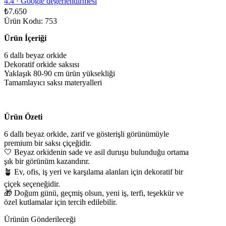
4.4
·
Google değerlendirmesi
₺7.650
Ürün Kodu: 753
Ürün İçeriği
6 dallı beyaz orkide
Dekoratif orkide saksısı
Yaklaşık 80-90 cm ürün yüksekliği
Tamamlayıcı saksı materyalleri
Ürün Özeti
6 dallı beyaz orkide, zarif ve gösterişli görünümüyle
premium bir saksı çiçeğidir.
🤍 Beyaz orkidenin sade ve asil duruşu bulunduğu ortama
şık bir görünüm kazandırır.
🪴 Ev, ofis, iş yeri ve karşılama alanları için dekoratif bir
çiçek seçeneğidir.
🎁 Doğum günü, geçmiş olsun, yeni iş, terfi, teşekkür ve
özel kutlamalar için tercih edilebilir.
Ürünün Gönderileceği