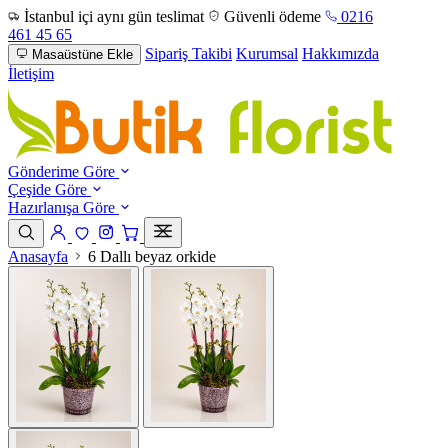
İstanbul içi aynı gün teslimat
Güvenli ödeme
0216
461 45 65
Sipariş Takibi
Kurumsal
Hakkımızda
Masaüstüne Ekle
İletişim
Gönderime Göre
Çeşide Göre
Hazırlanışa Göre
Anasayfa
6 Dallı beyaz orkide