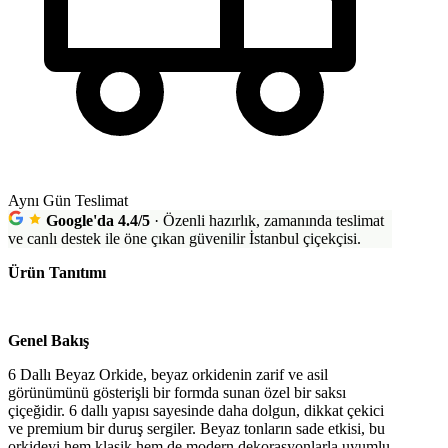
Aynı Gün Teslimat
Google'da 4.4/5
·
Özenli hazırlık, zamanında teslimat
ve canlı destek ile öne çıkan güvenilir İstanbul çiçekçisi.
Ürün Tanıtımı
Genel Bakış
6 Dallı Beyaz Orkide, beyaz orkidenin zarif ve asil
görünümünü gösterişli bir formda sunan özel bir saksı
çiçeğidir. 6 dallı yapısı sayesinde daha dolgun, dikkat çekici
ve premium bir duruş sergiler. Beyaz tonların sade etkisi, bu
orkideyi hem klasik hem de modern dekorasyonlarla uyumlu