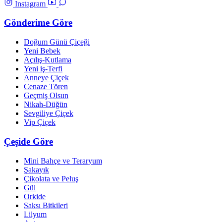
Instagram
Gönderime Göre
Doğum Günü Çiçeği
Yeni Bebek
Açılış-Kutlama
Yeni iş-Terfi
Anneye Çiçek
Cenaze Tören
Geçmiş Olsun
Nikah-Düğün
Sevgiliye Çiçek
Vip Çiçek
Çeşide Göre
Mini Bahçe ve Teraryum
Şakayık
Çikolata ve Peluş
Gül
Orkide
Saksı Bitkileri
Lilyum