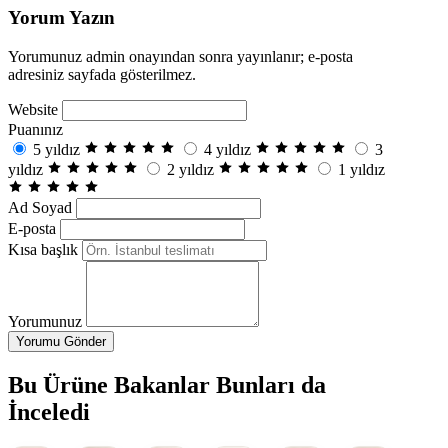
Yorum Yazın
Yorumunuz admin onayından sonra yayınlanır; e-posta
adresiniz sayfada gösterilmez.
Website
Puanınız
5 yıldız
4 yıldız
3
yıldız
2 yıldız
1 yıldız
Ad Soyad
E-posta
Kısa başlık
Yorumunuz
Yorumu Gönder
Bu Ürüne Bakanlar Bunları da
İnceledi