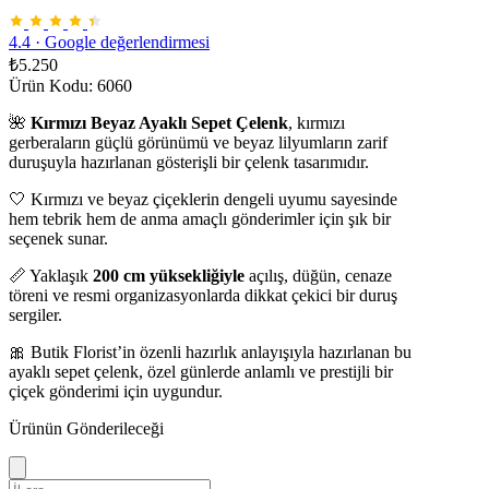
4.4
·
Google değerlendirmesi
₺5.250
Ürün Kodu: 6060
🌺
Kırmızı Beyaz Ayaklı Sepet Çelenk
, kırmızı
gerberaların güçlü görünümü ve beyaz lilyumların zarif
duruşuyla hazırlanan gösterişli bir çelenk tasarımıdır.
🤍 Kırmızı ve beyaz çiçeklerin dengeli uyumu sayesinde
hem tebrik hem de anma amaçlı gönderimler için şık bir
seçenek sunar.
📏 Yaklaşık
200 cm yüksekliğiyle
açılış, düğün, cenaze
töreni ve resmi organizasyonlarda dikkat çekici bir duruş
sergiler.
🎀 Butik Florist’in özenli hazırlık anlayışıyla hazırlanan bu
ayaklı sepet çelenk, özel günlerde anlamlı ve prestijli bir
çiçek gönderimi için uygundur.
Ürünün Gönderileceği