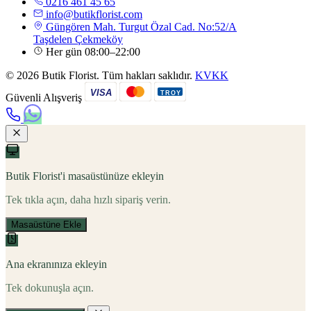
0216 461 45 65
info@butikflorist.com
Güngören Mah. Turgut Özal Cad. No:52/A
Taşdelen Çekmeköy
Her gün 08:00–22:00
© 2026 Butik Florist. Tüm hakları saklıdır.
KVKK
VISA
TROY
Güvenli Alışveriş
Butik Florist'i masaüstünüze ekleyin
Tek tıkla açın, daha hızlı sipariş verin.
Masaüstüne Ekle
Ana ekranınıza ekleyin
Tek dokunuşla açın.