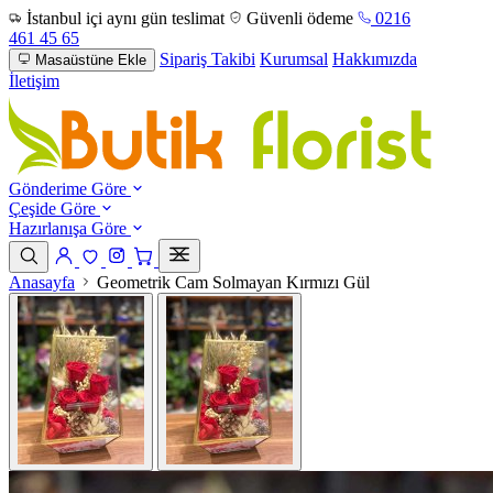
İstanbul içi aynı gün teslimat
Güvenli ödeme
0216
461 45 65
Sipariş Takibi
Kurumsal
Hakkımızda
Masaüstüne Ekle
İletişim
Gönderime Göre
Çeşide Göre
Hazırlanışa Göre
Anasayfa
Geometrik Cam Solmayan Kırmızı Gül