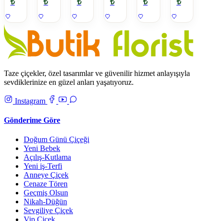
₺
₺
₺
₺
₺
₺
Güller
Taze çiçekler, özel tasarımlar ve güvenilir hizmet anlayışıyla
sevdiklerinize en güzel anları yaşatıyoruz.
Instagram
Gönderime Göre
Doğum Günü Çiçeği
Yeni Bebek
Açılış-Kutlama
Yeni iş-Terfi
Anneye Çiçek
Cenaze Tören
Geçmiş Olsun
Nikah-Düğün
Sevgiliye Çiçek
Vip Çiçek