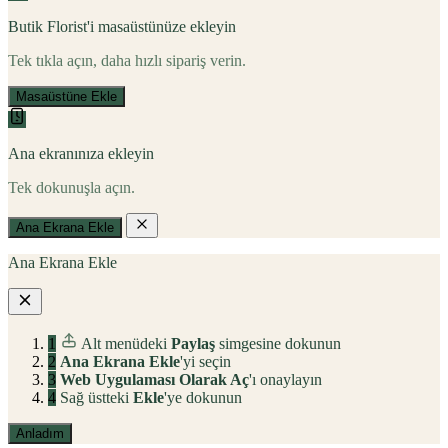
Butik Florist'i masaüstünüze ekleyin
Tek tıkla açın, daha hızlı sipariş verin.
Masaüstüne Ekle
Ana ekranınıza ekleyin
Tek dokunuşla açın.
Ana Ekrana Ekle
Ana Ekrana Ekle
1
Alt menüdeki
Paylaş
simgesine dokunun
2
Ana Ekrana Ekle
'yi seçin
3
Web Uygulaması Olarak Aç
'ı onaylayın
4
Sağ üstteki
Ekle
'ye dokunun
Anladım