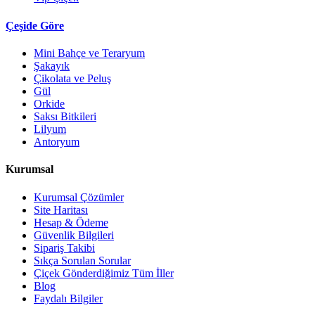
Çeşide Göre
Mini Bahçe ve Teraryum
Şakayık
Çikolata ve Peluş
Gül
Orkide
Saksı Bitkileri
Lilyum
Antoryum
Kurumsal
Kurumsal Çözümler
Site Haritası
Hesap & Ödeme
Güvenlik Bilgileri
Sipariş Takibi
Sıkça Sorulan Sorular
Çiçek Gönderdiğimiz Tüm İller
Blog
Faydalı Bilgiler