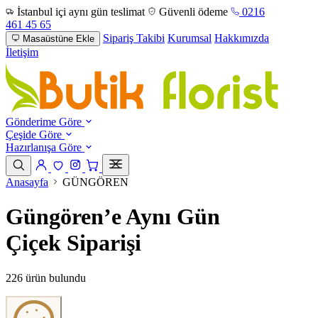
İstanbul içi aynı gün teslimat
Güvenli ödeme
0216
461 45 65
Sipariş Takibi
Kurumsal
Hakkımızda
Masaüstüne Ekle
İletişim
Gönderime Göre
Çeşide Göre
Hazırlanışa Göre
Anasayfa
GÜNGÖREN
Güngören’e Aynı Gün
Çiçek Siparişi
226 ürün bulundu