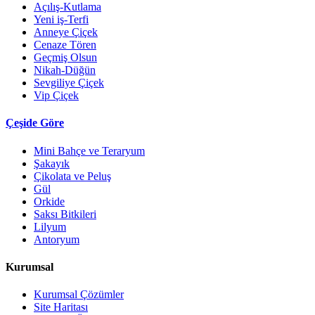
Açılış-Kutlama
Yeni iş-Terfi
Anneye Çiçek
Cenaze Tören
Geçmiş Olsun
Nikah-Düğün
Sevgiliye Çiçek
Vip Çiçek
Çeşide Göre
Mini Bahçe ve Teraryum
Şakayık
Çikolata ve Peluş
Gül
Orkide
Saksı Bitkileri
Lilyum
Antoryum
Kurumsal
Kurumsal Çözümler
Site Haritası