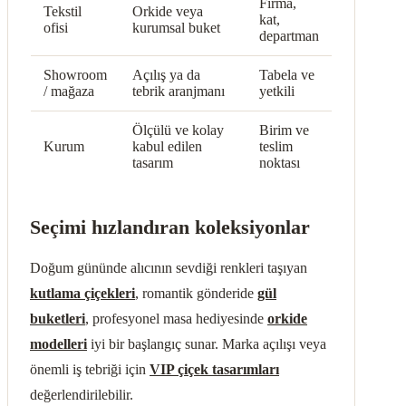
Firma,
Tekstil
Orkide veya
kat,
ofisi
kurumsal buket
departman
Showroom
Açılış ya da
Tabela ve
/ mağaza
tebrik aranjmanı
yetkili
Ölçülü ve kolay
Birim ve
Kurum
kabul edilen
teslim
tasarım
noktası
Seçimi hızlandıran koleksiyonlar
Doğum gününde alıcının sevdiği renkleri taşıyan
kutlama çiçekleri
, romantik gönderide
gül
buketleri
, profesyonel masa hediyesinde
orkide
modelleri
iyi bir başlangıç sunar. Marka açılışı veya
önemli iş tebriği için
VIP çiçek tasarımları
değerlendirilebilir.