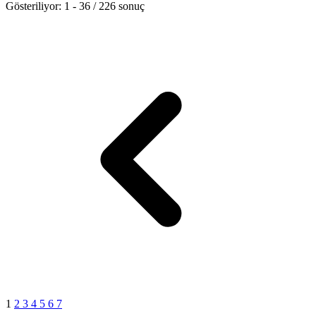
Gösteriliyor:
1
-
36
/
226
sonuç
1
2
3
4
5
6
7