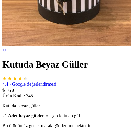
Kutuda Beyaz Güller
4.4
·
Google değerlendirmesi
₺1.650
Ürün Kodu: 745
Kutuda beyaz güller
21 Adet
beyaz gül
den
oluşan
kutu da gül
Bu ürünümüz geçici olarak gönderilmemektedir.