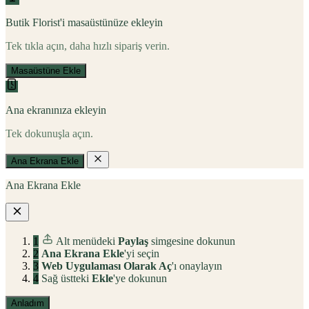
Butik Florist'i masaüstünüze ekleyin
Tek tıkla açın, daha hızlı sipariş verin.
Masaüstüne Ekle
Ana ekranınıza ekleyin
Tek dokunuşla açın.
Ana Ekrana Ekle
Ana Ekrana Ekle
1
Alt menüdeki
Paylaş
simgesine dokunun
2
Ana Ekrana Ekle
'yi seçin
3
Web Uygulaması Olarak Aç
'ı onaylayın
4
Sağ üstteki
Ekle
'ye dokunun
Anladım