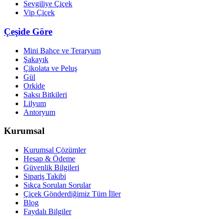
Sevgiliye Çiçek
Vip Çiçek
Çeşide Göre
Mini Bahçe ve Teraryum
Şakayık
Çikolata ve Peluş
Gül
Orkide
Saksı Bitkileri
Lilyum
Antoryum
Kurumsal
Kurumsal Çözümler
Hesap & Ödeme
Güvenlik Bilgileri
Sipariş Takibi
Sıkça Sorulan Sorular
Çiçek Gönderdiğimiz Tüm İller
Blog
Faydalı Bilgiler