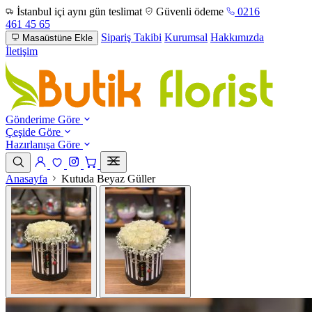
İstanbul içi aynı gün teslimat
Güvenli ödeme
0216
461 45 65
Sipariş Takibi
Kurumsal
Hakkımızda
Masaüstüne Ekle
İletişim
Gönderime Göre
Çeşide Göre
Hazırlanışa Göre
Anasayfa
Kutuda Beyaz Güller