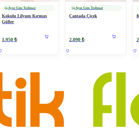
Aynı Gün Teslimat
Aynı Gün Teslimat
Kokulu Lilyum Kırmızı
Çantada Çiçek
K
Güller
1.950 ₺
2.090 ₺
2