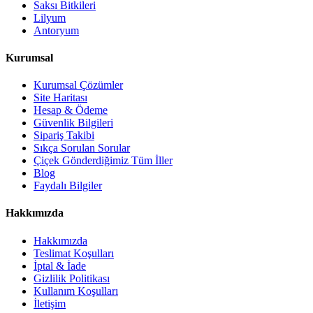
Saksı Bitkileri
Lilyum
Antoryum
Kurumsal
Kurumsal Çözümler
Site Haritası
Hesap & Ödeme
Güvenlik Bilgileri
Sipariş Takibi
Sıkça Sorulan Sorular
Çiçek Gönderdiğimiz Tüm İller
Blog
Faydalı Bilgiler
Hakkımızda
Hakkımızda
Teslimat Koşulları
İptal & İade
Gizlilik Politikası
Kullanım Koşulları
İletişim