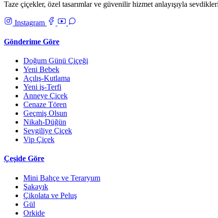
Taze çiçekler, özel tasarımlar ve güvenilir hizmet anlayışıyla sevdikler
Instagram
Gönderime Göre
Doğum Günü Çiçeği
Yeni Bebek
Açılış-Kutlama
Yeni iş-Terfi
Anneye Çiçek
Cenaze Tören
Geçmiş Olsun
Nikah-Düğün
Sevgiliye Çiçek
Vip Çiçek
Çeşide Göre
Mini Bahçe ve Teraryum
Şakayık
Çikolata ve Peluş
Gül
Orkide