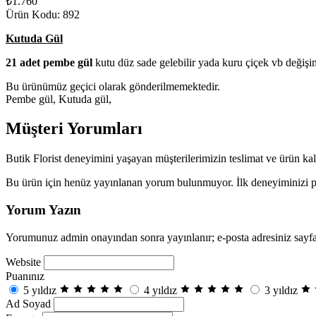
₺1.760
Ürün Kodu: 892
Kutuda Gül
21 adet pembe gül
kutu düz sade gelebilir yada kuru çiçek vb değişim
Bu ürünümüz geçici olarak gönderilmemektedir.
Pembe gül, Kutuda gül,
Müşteri Yorumları
Butik Florist deneyimini yaşayan müşterilerimizin teslimat ve ürün kal
Bu ürün için henüz yayınlanan yorum bulunmuyor. İlk deneyiminizi pa
Yorum Yazın
Yorumunuz admin onayından sonra yayınlanır; e-posta adresiniz sayfa
Website
Puanınız
5 yıldız
4 yıldız
3 yıldız
Ad Soyad