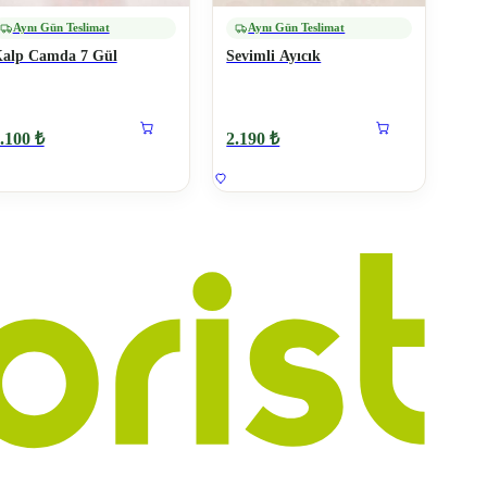
Aynı Gün Teslimat
Aynı Gün Teslimat
alp Camda 7 Gül
Sevimli Ayıcık
.100 ₺
2.190 ₺