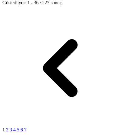
Gösteriliyor:
1
-
36
/
227
sonuç
1
2
3
4
5
6
7