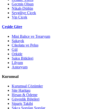
Geçmiş Olsun
Nikah-Düğün
Sevgiliye Çiçek
Vip Çiçek
Çeşide Göre
Mini Bahçe ve Teraryum
Şakayık
Çikolata ve Peluş
Gül
Orkide
Saksı Bitkileri
Lilyum
Antoryum
Kurumsal
Kurumsal Çözümler
Site Haritası
Hesap & Ödeme
Güvenlik Bilgileri
Sipariş Takibi
Sıkça Sorulan Sorular