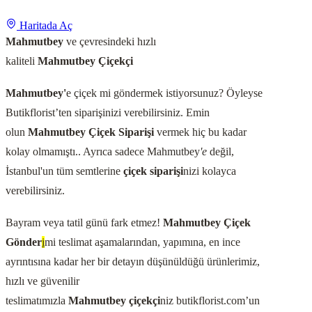
Haritada Aç
Mahmutbey
ve çevresindeki hızlı
kaliteli
Mahmutbey
Çiçekçi
Mahmutbey
'
e çiçek mi göndermek istiyorsunuz? Öyleyse
Butikflorist’ten siparişinizi verebilirsiniz. Emin
olun
Mahmutbey
Çiçek Siparişi
vermek hiç bu kadar
kolay olmamıştı.. Ayrıca sadece Mahmutbey
'e
değil,
İstanbul'un tüm semtlerine
çiçek siparişi
nizi kolayca
verebilirsiniz.
Bayram veya tatil günü fark etmez!
Mahmutbey
Çiçek
Gönder
i
mi teslimat aşamalarından, yapımına, en ince
ayrıntısına kadar her bir detayın düşünüldüğü ürünlerimiz,
hızlı ve güvenilir
teslimatımızla
Mahmutbey
çiçekçi
niz butikflorist.com’un