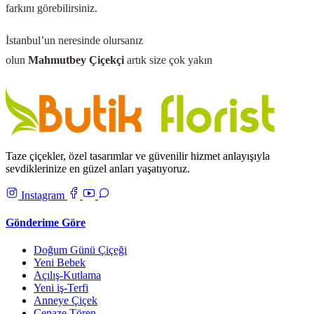
farkını görebilirsiniz.
İstanbul’un neresinde olursanız
olun
Mahmutbey
Çiçekçi
artık size çok yakın
Taze çiçekler, özel tasarımlar ve güvenilir hizmet anlayışıyla
sevdiklerinize en güzel anları yaşatıyoruz.
Instagram
Gönderime Göre
Doğum Günü Çiçeği
Yeni Bebek
Açılış-Kutlama
Yeni iş-Terfi
Anneye Çiçek
Cenaze Tören