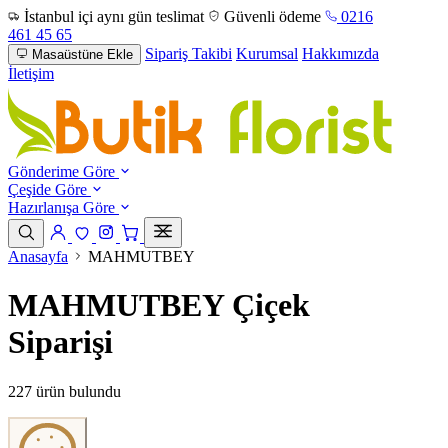
İstanbul içi aynı gün teslimat
Güvenli ödeme
0216
461 45 65
Sipariş Takibi
Kurumsal
Hakkımızda
Masaüstüne Ekle
İletişim
Gönderime Göre
Çeşide Göre
Hazırlanışa Göre
Anasayfa
MAHMUTBEY
MAHMUTBEY Çiçek
Siparişi
227 ürün bulundu