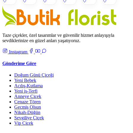
Çiçek
Gül
Aranjmanı
Buketi
Taze çiçekler, özel tasarımlar ve güvenilir hizmet anlayışıyla
sevdiklerinize en güzel anları yaşatıyoruz.
Instagram
Gönderime Göre
Doğum Günü Çiçeği
Yeni Bebek
Açılış-Kutlama
Yeni iş-Terfi
Anneye Çiçek
Cenaze Tören
Geçmiş Olsun
Nikah-Düğün
Sevgiliye Çiçek
Vip Çiçek