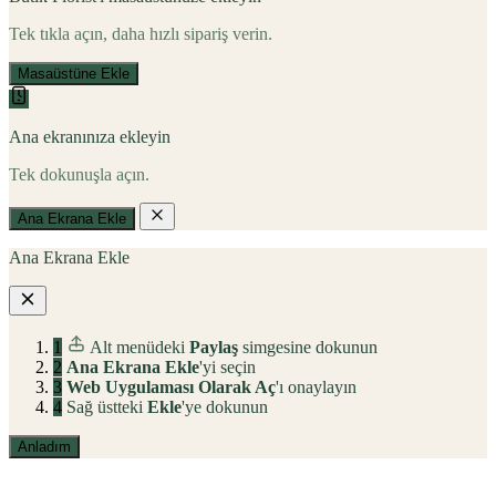
Tek tıkla açın, daha hızlı sipariş verin.
Masaüstüne Ekle
Ana ekranınıza ekleyin
Tek dokunuşla açın.
Ana Ekrana Ekle
Ana Ekrana Ekle
1
Alt menüdeki
Paylaş
simgesine dokunun
2
Ana Ekrana Ekle
'yi seçin
3
Web Uygulaması Olarak Aç
'ı onaylayın
4
Sağ üstteki
Ekle
'ye dokunun
Anladım