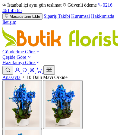
İstanbul içi aynı gün teslimat
Güvenli ödeme
0216
461 45 65
Sipariş Takibi
Kurumsal
Hakkımızda
Masaüstüne Ekle
İletişim
Gönderime Göre
Çeşide Göre
Hazırlanışa Göre
Anasayfa
10 Dallı Mavi Orkide