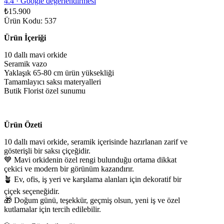
4.4
·
Google değerlendirmesi
₺15.900
Ürün Kodu: 537
Ürün İçeriği
10 dallı mavi orkide
Seramik vazo
Yaklaşık 65-80 cm ürün yüksekliği
Tamamlayıcı saksı materyalleri
Butik Florist özel sunumu
Ürün Özeti
10 dallı mavi orkide, seramik içerisinde hazırlanan zarif ve
gösterişli bir saksı çiçeğidir.
💙 Mavi orkidenin özel rengi bulunduğu ortama dikkat
çekici ve modern bir görünüm kazandırır.
🪴 Ev, ofis, iş yeri ve karşılama alanları için dekoratif bir
çiçek seçeneğidir.
🎁 Doğum günü, teşekkür, geçmiş olsun, yeni iş ve özel
kutlamalar için tercih edilebilir.