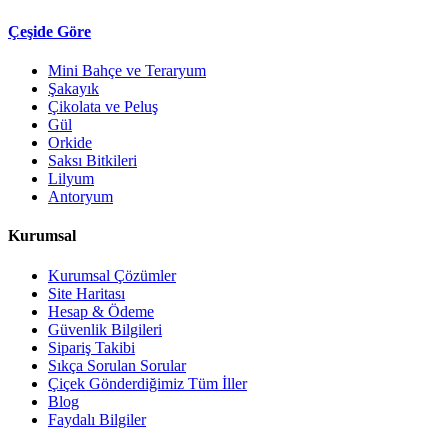
Çeşide Göre
Mini Bahçe ve Teraryum
Şakayık
Çikolata ve Peluş
Gül
Orkide
Saksı Bitkileri
Lilyum
Antoryum
Kurumsal
Kurumsal Çözümler
Site Haritası
Hesap & Ödeme
Güvenlik Bilgileri
Sipariş Takibi
Sıkça Sorulan Sorular
Çiçek Gönderdiğimiz Tüm İller
Blog
Faydalı Bilgiler