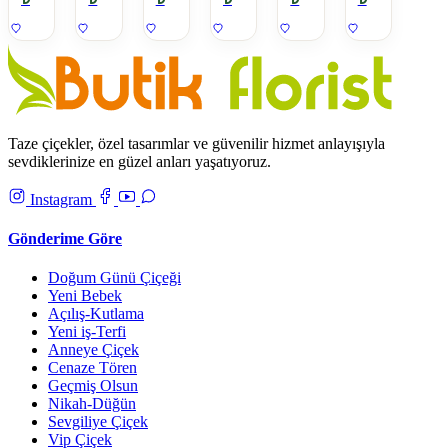
gül
Taze çiçekler, özel tasarımlar ve güvenilir hizmet anlayışıyla
sevdiklerinize en güzel anları yaşatıyoruz.
Instagram
Gönderime Göre
Doğum Günü Çiçeği
Yeni Bebek
Açılış-Kutlama
Yeni iş-Terfi
Anneye Çiçek
Cenaze Tören
Geçmiş Olsun
Nikah-Düğün
Sevgiliye Çiçek
Vip Çiçek