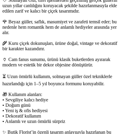
🤍 Solmayan Gül, özel işlemlerden geçirilmiş gerçek güllerin
uzun yıllar canlılığını koruyacak şekilde hazırlanmasıyla elde
edilen zarif ve kalıcı bir çiçek tasarımıdır.
🌹 Beyaz güller, saflık, masumiyet ve zarafeti temsil eder; bu
nedenle hem romantik hem de anlamlı hediyeler arasında yer
alır.
🌾 Kuru çiçek dokunuşları, ürüne doğal, vintage ve dekoratif
bir karakter kazandırır.
🏺 Cam fanus sunumu, ürünü klasik buketlerden ayırarak
modern ve estetik bir dekor objesine dönüştürür.
⏳ Uzun ömürlü kullanım, solmayan güller özel tekniklerle
hazırlandığı için 1–5 yıl boyunca formunu koruyabilir.
🎁 Kullanım alanları:
• Sevgiliye kalıcı hediye
• Doğum günü
• Yeni iş & ofis hediyesi
• Dekoratif kullanım
• Anlamlı ve uzun ömürlü sürpriz
✨ Butik Florist’in özenli tasarım anlayışıyla hazırlanan bu