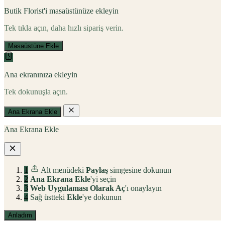
Butik Florist'i masaüstünüze ekleyin
Tek tıkla açın, daha hızlı sipariş verin.
Masaüstüne Ekle
Ana ekranınıza ekleyin
Tek dokunuşla açın.
Ana Ekrana Ekle
Ana Ekrana Ekle
1
Alt menüdeki
Paylaş
simgesine dokunun
2
Ana Ekrana Ekle
'yi seçin
3
Web Uygulaması Olarak Aç
'ı onaylayın
4
Sağ üstteki
Ekle
'ye dokunun
Anladım