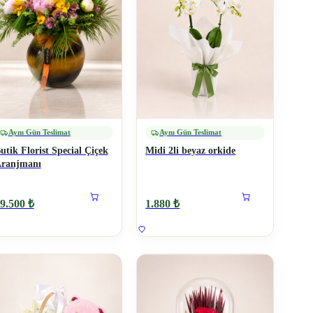
Aynı Gün Teslimat
Aynı Gün Teslimat
utik Florist Special Çiçek
Midi 2li beyaz orkide
ranjmanı
9.500 ₺
1.880 ₺