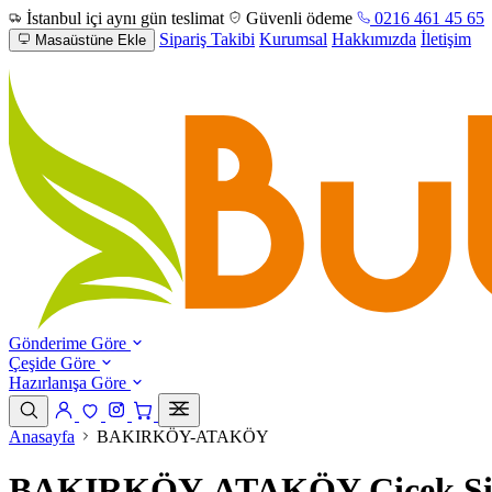
İstanbul içi aynı gün teslimat
Güvenli ödeme
0216 461 45 65
Sipariş Takibi
Kurumsal
Hakkımızda
İletişim
Masaüstüne Ekle
Gönderime Göre
Çeşide Göre
Hazırlanışa Göre
Anasayfa
BAKIRKÖY-ATAKÖY
BAKIRKÖY-ATAKÖY Çiçek Sip