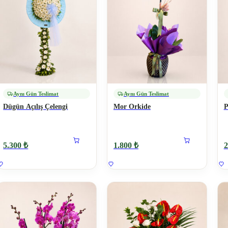
Aynı Gün Teslimat
Aynı Gün Teslimat
Dügün Açılış Çelengi
Mor Orkide
P
5.300 ₺
1.800 ₺
2