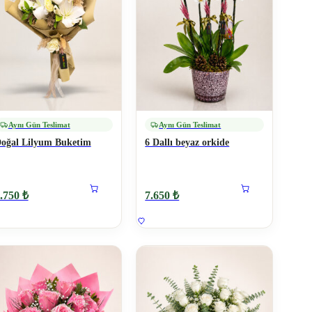
Aynı Gün Teslimat
Aynı Gün Teslimat
oğal Lilyum Buketim
6 Dallı beyaz orkide
.750 ₺
7.650 ₺