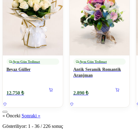
Aynı Gün Teslimat
Aynı Gün Teslimat
Beyaz Güller
Antik Seramik Romantik
Aranjman
12.750 ₺
2.890 ₺
« Önceki
Sonraki »
Gösteriliyor:
1
-
36
/
226
sonuç