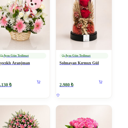
Aynı Gün Teslimat
Aynı Gün Teslimat
yıcıklı Aranjman
Solmayan Kırmızı Gül
.130 ₺
2.980 ₺