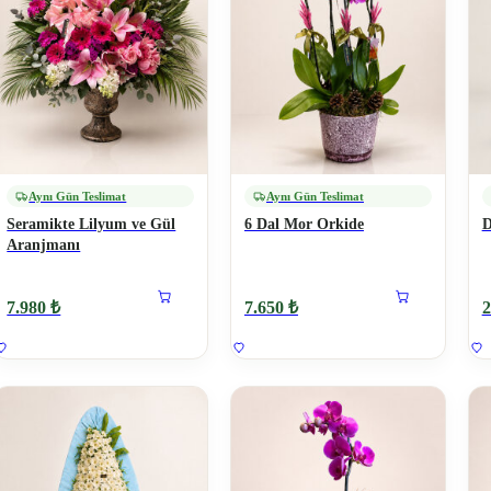
Aynı Gün Teslimat
Aynı Gün Teslimat
Seramikte Lilyum ve Gül
6 Dal Mor Orkide
D
Aranjmanı
7.980 ₺
7.650 ₺
2