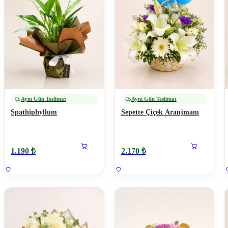
Aynı Gün Teslimat
Aynı Gün Teslimat
Spathiphyllum
Sepette Çiçek Aranjmanı
1.190 ₺
2.170 ₺