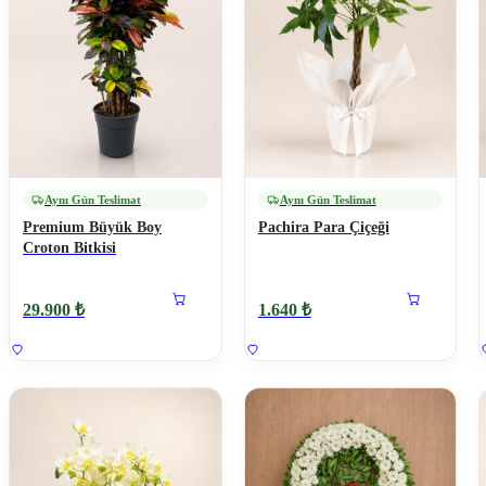
Aynı Gün Teslimat
Aynı Gün Teslimat
Premium Büyük Boy
Pachira Para Çiçeği
Croton Bitkisi
29.900 ₺
1.640 ₺