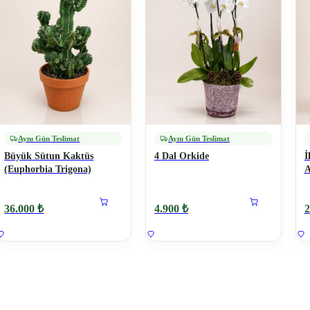
Aynı Gün Teslimat
Aynı Gün Teslimat
Büyük Sütun Kaktüs
4 Dal Orkide
İ
(Euphorbia Trigona)
A
36.000 ₺
4.900 ₺
2