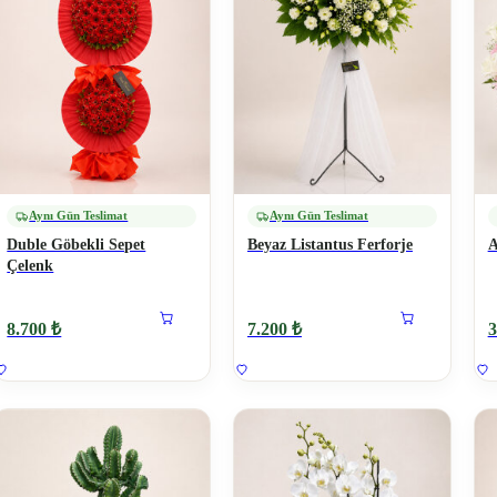
Aynı Gün Teslimat
Aynı Gün Teslimat
Duble Göbekli Sepet
Beyaz Listantus Ferforje
A
Çelenk
8.700 ₺
7.200 ₺
3