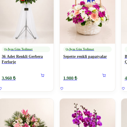
Aynı Gün Teslimat
Aynı Gün Teslimat
36 Adet Renkli Gerbera
Sepette renkli papatyalar
B
Ferforje
Ç
3.960 ₺
1.980 ₺
4