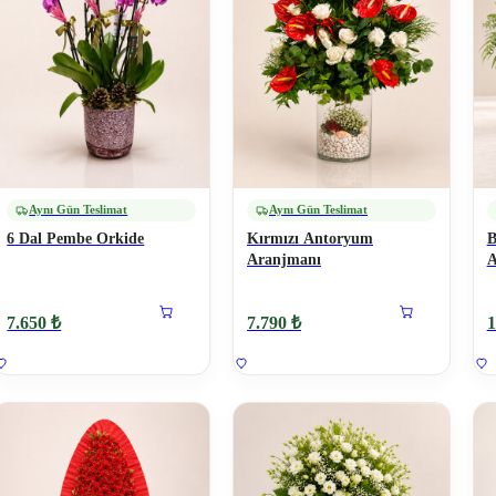
Aynı Gün Teslimat
Aynı Gün Teslimat
6 Dal Pembe Orkide
Kırmızı Antoryum
B
Aranjmanı
A
7.650 ₺
7.790 ₺
1