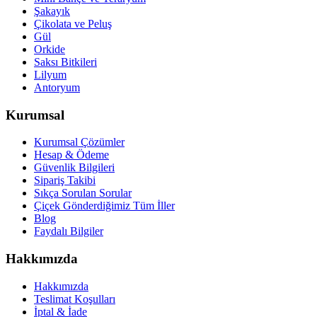
Şakayık
Çikolata ve Peluş
Gül
Orkide
Saksı Bitkileri
Lilyum
Antoryum
Kurumsal
Kurumsal Çözümler
Hesap & Ödeme
Güvenlik Bilgileri
Sipariş Takibi
Sıkça Sorulan Sorular
Çiçek Gönderdiğimiz Tüm İller
Blog
Faydalı Bilgiler
Hakkımızda
Hakkımızda
Teslimat Koşulları
İptal & İade