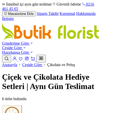
İstanbul içi aynı gün teslimat
Güvenli ödeme
0216
461 45 65
Sipariş Takibi
Kurumsal
Hakkımızda
Masaüstüne Ekle
İletişim
Gönderime Göre
Çeşide Göre
Hazırlanışa Göre
Anasayfa
Çeşide Göre
Çikolata ve Peluş
Çiçek ve Çikolata Hediye
Setleri | Aynı Gün Teslimat
6 ürün bulundu