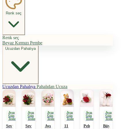
Renk seç
Renk seç
Beyaz
Kırmızı
Pembe
Ucuzdan Pahalıya
Ucuzdan Pahalıya
Pahalıdan Ucuza
Aynı
Aynı
Aynı
Aynı
Aynı
Aynı
Gün
Gün
Gün
Gün
Gün
Gün
Teslimat
Teslimat
Teslimat
Teslimat
Teslimat
Teslimat
Sevimli
Sevimli
Ayıcıklı
11
Peluş
Büyük