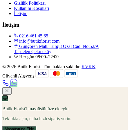
Gizlilik Politikası
Kullanım Koşulları
İletişim
İletişim
0216 461 45 65
info@butikflorist.com
Güngören Mah. Turgut Özal Cad. No:52/A
Taşdelen Çekmeköy
Her gün 08:00–22:00
© 2026 Butik Florist. Tüm hakları saklıdır.
KVKK
VISA
TROY
Güvenli Alışveriş
Butik Florist'i masaüstünüze ekleyin
Tek tıkla açın, daha hızlı sipariş verin.
Masaüstüne Ekle