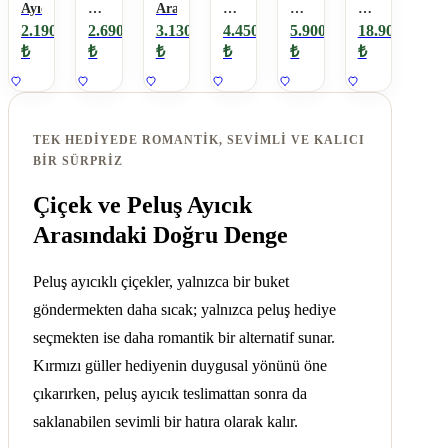
Ayıcık
Ayıcıklı
Aranjman
Gül
Ayılı
Aşklara
Gül
Ayıcık
21
Büyük
2.190
2.690
3.130
4.450
5.900
18.900
Kırmızı
Boy
₺
₺
₺
₺
₺
₺
Gül
Ayıcık-
Gül
Buketi
TEK HEDIYEDE ROMANTIK, SEVIMLI VE KALICI
BIR SÜRPRIZ
Çiçek ve Peluş Ayıcık
Arasındaki Doğru Denge
Peluş ayıcıklı çiçekler, yalnızca bir buket
göndermekten daha sıcak; yalnızca peluş hediye
seçmekten ise daha romantik bir alternatif sunar.
Kırmızı güller hediyenin duygusal yönünü öne
çıkarırken, peluş ayıcık teslimattan sonra da
saklanabilen sevimli bir hatıra olarak kalır.