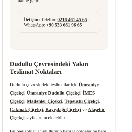
haline gelir.
İletişim:
Telefon:
0216 461 45 65
·
WhatsApp:
+90 533 661 96 65
Dudullu Çevresindeki Yakın
Teslimat Noktaları
Dudullu çevresindeki teslimatlar için
Ümraniye
Çiçekçi
,
Ümraniye Dudullu Çiçekçi
,
İMES
Çiçekçi
,
Madenler Çiçekçi
,
Tepeüstü Çiçekçi
,
Çakmak Çiçekçi
,
Kayışdağı Çiçekçi
ve
Ataşehir
Çiçekçi
sayfaları incelenebilir.
Bu bağlantılar, Dudullu’nun hem iş bölgelerine hem