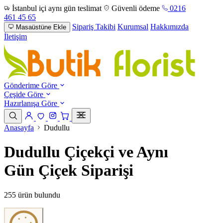
İstanbul içi aynı gün teslimat
Güvenli ödeme
0216
461 45 65
Sipariş Takibi
Kurumsal
Hakkımızda
Masaüstüne Ekle
İletişim
Gönderime Göre
Çeşide Göre
Hazırlanışa Göre
Anasayfa
Dudullu
Dudullu Çiçekçi ve Aynı
Gün Çiçek Siparişi
255 ürün bulundu