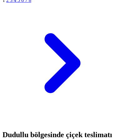
1
2
3
4
5
6
7
8
Dudullu bölgesinde çiçek teslimatı