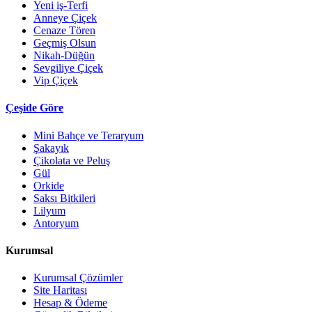
Yeni iş-Terfi
Anneye Çiçek
Cenaze Tören
Geçmiş Olsun
Nikah-Düğün
Sevgiliye Çiçek
Vip Çiçek
Çeşide Göre
Mini Bahçe ve Teraryum
Şakayık
Çikolata ve Peluş
Gül
Orkide
Saksı Bitkileri
Lilyum
Antoryum
Kurumsal
Kurumsal Çözümler
Site Haritası
Hesap & Ödeme