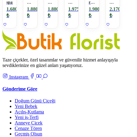
spathiphyllum
Elma
Boy
bitkili
renkli
Çiçek
Erkek
Elma
aşk
papatyalar
Aranjmanı
1.680
1.880
1.880
1.975
1.980
2.170
Bebek
Teraryum
bahçem
₺
₺
₺
₺
₺
₺
Teraryumu
Taze çiçekler, özel tasarımlar ve güvenilir hizmet anlayışıyla
sevdiklerinize en güzel anları yaşatıyoruz.
Instagram
Gönderime Göre
Doğum Günü Çiçeği
Yeni Bebek
Açılış-Kutlama
Yeni iş-Terfi
Anneye Çiçek
Cenaze Tören
Geçmiş Olsun