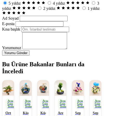
5 yıldız
4 yıldız
3
yıldız
2 yıldız
1 yıldız
Ad Soyad
E-posta
Kısa başlık
Yorumunuz
Yorumu Gönder
Bu Ürüne Bakanlar Bunları da
İnceledi
Aynı
Aynı
Aynı
Aynı
Aynı
Aynı
Gün
Gün
Gün
Gün
Gün
Gün
Teslimat
Teslimat
Teslimat
Teslimat
Teslimat
Teslimat
Ortaboy
Küçük
Küçük
Areka
Sepette
Sepette