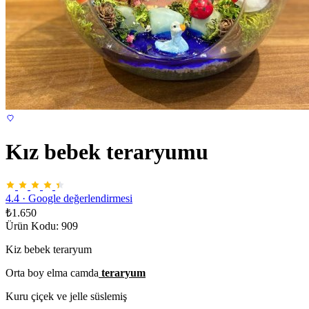
Kız bebek teraryumu
4.4
·
Google değerlendirmesi
₺1.650
Ürün Kodu: 909
Kiz bebek teraryum
Orta boy elma camda
teraryum
Kuru çiçek ve jelle süslemiş