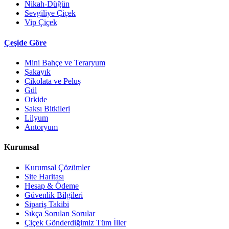
Nikah-Düğün
Sevgiliye Çiçek
Vip Çiçek
Çeşide Göre
Mini Bahçe ve Teraryum
Şakayık
Çikolata ve Peluş
Gül
Orkide
Saksı Bitkileri
Lilyum
Antoryum
Kurumsal
Kurumsal Çözümler
Site Haritası
Hesap & Ödeme
Güvenlik Bilgileri
Sipariş Takibi
Sıkça Sorulan Sorular
Çiçek Gönderdiğimiz Tüm İller