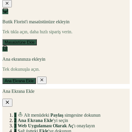
Butik Florist'i masaüstünüze ekleyin
Tek tıkla açın, daha hızlı sipariş verin.
Masaüstüne Ekle
Ana ekranınıza ekleyin
Tek dokunuşla açın.
Ana Ekrana Ekle
Ana Ekrana Ekle
1
Alt menüdeki
Paylaş
simgesine dokunun
2
Ana Ekrana Ekle
'yi seçin
3
Web Uygulaması Olarak Aç
'ı onaylayın
4
Sağ üstteki
Ekle
'ye dokunun