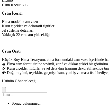
₺1.880
Ürün Kodu: 606
Ürün İçeriği
Elma modelli cam vazo
Kuru çiçekler ve dekoratif figürler
Jel süsleme detayları
Yaklaşık 22 cm cam yüksekliği
Ürün Özeti
Küçük Boy Elma Teraryum, elma formundaki cam vazo içerisinde hazırl
🍎 Elma cam formu ürüne sevimli, zarif ve dikkat çekici bir görünüm 
🌿 Kuru çiçekler, figürler ve jel detayları tasarımı dekoratif şekilde ta
🎁 Doğum günü, teşekkür, geçmiş olsun, yeni iş ve masa üstü hediye gön
Ürünün Gönderileceği
Sonuç bulunamadı