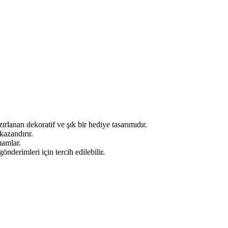
anan dekoratif ve şık bir hediye tasarımıdır.
kazandırır.
mamlar.
derimleri için tercih edilebilir.