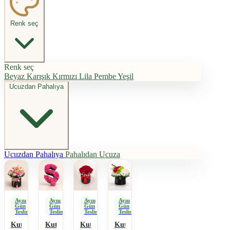
Renk seç
Renk seç
Beyaz
Karışık
Kırmızı
Lila
Pembe
Yeşil
Ucuzdan Pahalıya
Ucuzdan Pahalıya
Pahalıdan Ucuza
Aynı
Aynı
Aynı
Aynı
Gün
Gün
Gün
Gün
Teslimat
Teslimat
Teslimat
Teslimat
Kutuda
Kutuda
Kutuda
Kutuda