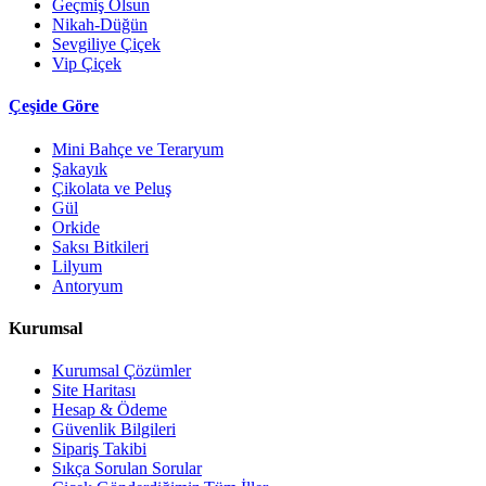
Geçmiş Olsun
Nikah-Düğün
Sevgiliye Çiçek
Vip Çiçek
Çeşide Göre
Mini Bahçe ve Teraryum
Şakayık
Çikolata ve Peluş
Gül
Orkide
Saksı Bitkileri
Lilyum
Antoryum
Kurumsal
Kurumsal Çözümler
Site Haritası
Hesap & Ödeme
Güvenlik Bilgileri
Sipariş Takibi
Sıkça Sorulan Sorular