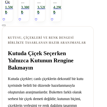
Çiçek
Ş
Gül
Gül
Harfi
Kırmızı
Papatya
1.590
3.300
3.520
4.290
Çiçek
₺
₺
₺
₺
Aranjmanı
KUTUSU, ÇIÇEKLERI VE RENK DENGESI
BIRLIKTE TASARLANAN HAZIR ARANJMANLAR
Kutuda Çiçek Seçerken
Yalnızca Kutunun Rengine
Bakmayın
Kutuda çiçekler; canlı çiçeklerin dekoratif bir kutu
içerisinde belirli bir düzende hazırlanmasıyla
oluşturulan aranjmanlardır. Buketten farklı olarak
serbest bir çiçek demeti değildir; kutunun biçimi,
çiçeklerin yerleşimi ve renk dağılımı tasarımın