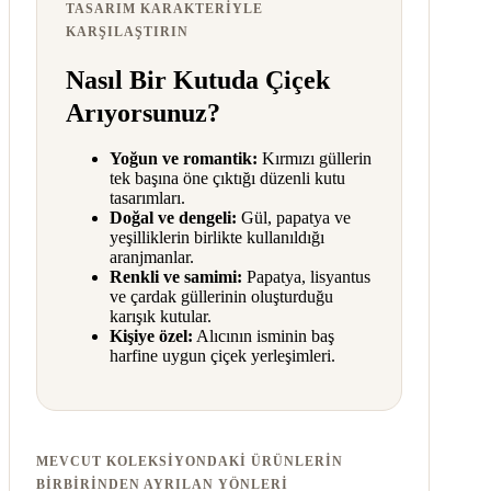
TASARIM KARAKTERIYLE
KARŞILAŞTIRIN
Nasıl Bir Kutuda Çiçek
Arıyorsunuz?
Yoğun ve romantik:
Kırmızı güllerin
tek başına öne çıktığı düzenli kutu
tasarımları.
Doğal ve dengeli:
Gül, papatya ve
yeşilliklerin birlikte kullanıldığı
aranjmanlar.
Renkli ve samimi:
Papatya, lisyantus
ve çardak güllerinin oluşturduğu
karışık kutular.
Kişiye özel:
Alıcının isminin baş
harfine uygun çiçek yerleşimleri.
MEVCUT KOLEKSIYONDAKI ÜRÜNLERIN
BIRBIRINDEN AYRILAN YÖNLERI