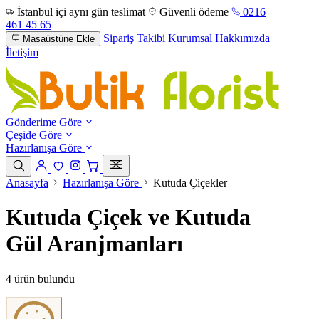
İstanbul içi aynı gün teslimat
Güvenli ödeme
0216
461 45 65
Sipariş Takibi
Kurumsal
Hakkımızda
Masaüstüne Ekle
İletişim
Gönderime Göre
Çeşide Göre
Hazırlanışa Göre
Anasayfa
Hazırlanışa Göre
Kutuda Çiçekler
Kutuda Çiçek ve Kutuda
Gül Aranjmanları
4 ürün bulundu