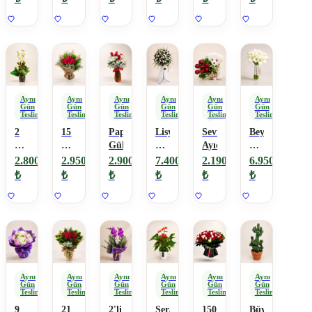
Aynı
Aynı
Aynı
Aynı
Aynı
Aynı
Gün
Gün
Gün
Gün
Gün
Gün
Teslimat
Teslimat
Teslimat
Teslimat
Teslimat
Teslimat
2
15
Papatyalı
Lisyantus
Sevimli
Beyaz
Dallı
Doğal
Güller
Ferforje
Ayıcık
Gala
Beyaz
Gül
Çiçek
Gelin
2.800
2.950
2.900
7.400
2.190
6.950
Orkide
Buketi
Buketi
₺
₺
₺
₺
₺
₺
Aynı
Aynı
Aynı
Aynı
Aynı
Aynı
Gün
Gün
Gün
Gün
Gün
Gün
Teslimat
Teslimat
Teslimat
Teslimat
Teslimat
Teslimat
9
21
2'li
Seramikte
150
Büyük