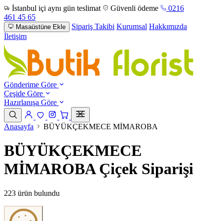
İstanbul içi aynı gün teslimat
Güvenli ödeme
0216
461 45 65
Sipariş Takibi
Kurumsal
Hakkımızda
Masaüstüne Ekle
İletişim
Gönderime Göre
Çeşide Göre
Hazırlanışa Göre
Anasayfa
BÜYÜKÇEKMECE MİMAROBA
BÜYÜKÇEKMECE
MİMAROBA Çiçek Siparişi
223 ürün bulundu