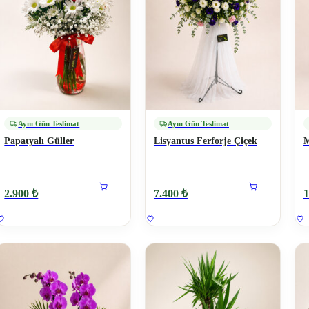
Aynı Gün Teslimat
Aynı Gün Teslimat
Papatyalı Güller
Lisyantus Ferforje Çiçek
M
2.900 ₺
7.400 ₺
1