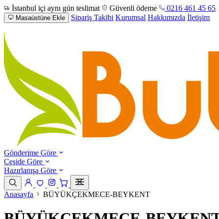
İstanbul içi aynı gün teslimat
Güvenli ödeme
0216 461 45 65
Sipariş Takibi
Kurumsal
Hakkımızda
İletişim
Masaüstüne Ekle
Gönderime Göre
Çeşide Göre
Hazırlanışa Göre
Anasayfa
BÜYÜKÇEKMECE-BEYKENT
BÜYÜKÇEKMECE-BEYKENT Çi