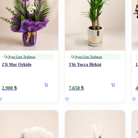
Aynı Gün Teslimat
Aynı Gün Teslimat
2'li Mor Orkide
3'lü Yucca Bitkisi
1
2.900 ₺
7.650 ₺
4