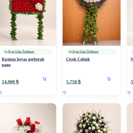
Aynı Gün Teslimat
Aynı Gün Teslimat
Kırmızı beyaz gerberalı
Çiçek Çelenk
N
pano
14.900 ₺
5.750 ₺
5