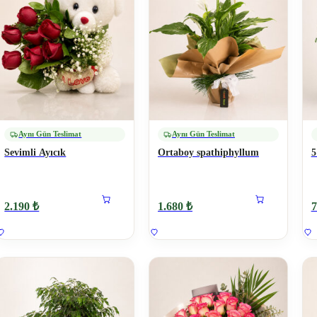
Aynı Gün Teslimat
Aynı Gün Teslimat
Sevimli Ayıcık
Ortaboy spathiphyllum
5
2.190 ₺
1.680 ₺
7