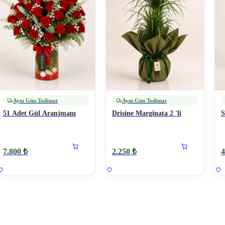
Aynı Gün Teslimat
Aynı Gün Teslimat
51 Adet Gül Aranjmanı
Drisine Marginata 2 'li
S
7.800 ₺
2.250 ₺
4