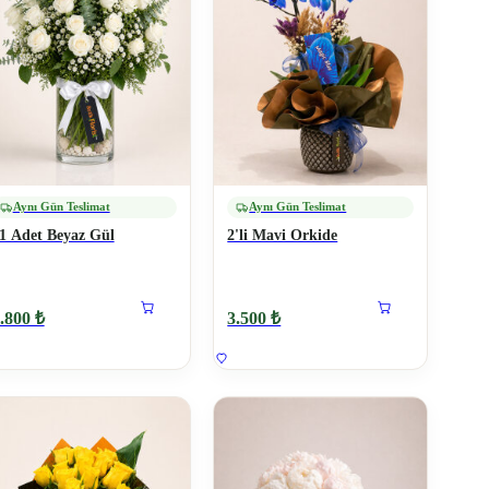
Aynı Gün Teslimat
Aynı Gün Teslimat
1 Adet Beyaz Gül
2'li Mavi Orkide
.800 ₺
3.500 ₺