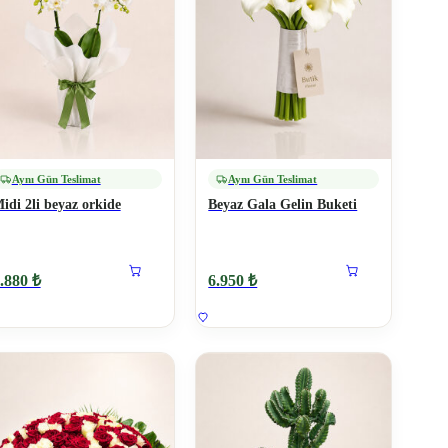
Aynı Gün Teslimat
Aynı Gün Teslimat
idi 2li beyaz orkide
Beyaz Gala Gelin Buketi
.880 ₺
6.950 ₺