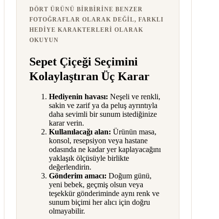
DÖRT ÜRÜNÜ BIRBIRINE BENZER
FOTOĞRAFLAR OLARAK DEĞIL, FARKLI
HEDIYE KARAKTERLERI OLARAK
OKUYUN
Sepet Çiçeği Seçimini
Kolaylaştıran Üç Karar
Hediyenin havası:
Neşeli ve renkli,
sakin ve zarif ya da peluş ayrıntıyla
daha sevimli bir sunum istediğinize
karar verin.
Kullanılacağı alan:
Ürünün masa,
konsol, resepsiyon veya hastane
odasında ne kadar yer kaplayacağını
yaklaşık ölçüsüyle birlikte
değerlendirin.
Gönderim amacı:
Doğum günü,
yeni bebek, geçmiş olsun veya
teşekkür gönderiminde aynı renk ve
sunum biçimi her alıcı için doğru
olmayabilir.