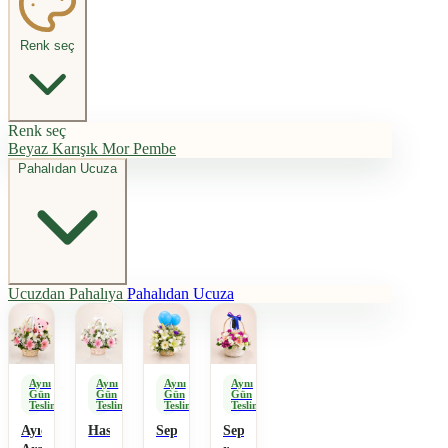
Renk seç
Renk seç
Beyaz
Karışık
Mor
Pembe
Pahalıdan Ucuza
Ucuzdan Pahalıya
Pahalıdan Ucuza
Aynı
Aynı
Aynı
Aynı
Gün
Gün
Gün
Gün
Teslimat
Teslimat
Teslimat
Teslimat
Ayıcıklı
Hasır
Sepette
Sepette