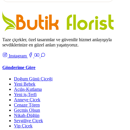
Taze çiçekler, özel tasarımlar ve güvenilir hizmet anlayışıyla
sevdiklerinize en güzel anları yaşatıyoruz.
Instagram
Gönderime Göre
Doğum Günü Çiçeği
Yeni Bebek
Açılış-Kutlama
Yeni iş-Terfi
Anneye Çiçek
Cenaze Tören
Geçmiş Olsun
Nikah-Düğün
Sevgiliye Çiçek
Vip Çiçek