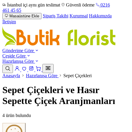
İstanbul içi aynı gün teslimat
Güvenli ödeme
0216
461 45 65
Sipariş Takibi
Kurumsal
Hakkımızda
Masaüstüne Ekle
İletişim
Gönderime Göre
Çeşide Göre
Hazırlanışa Göre
Anasayfa
Hazırlanışa Göre
Sepet Çiçekleri
Sepet Çiçekleri ve Hasır
Sepette Çiçek Aranjmanları
4 ürün bulundu