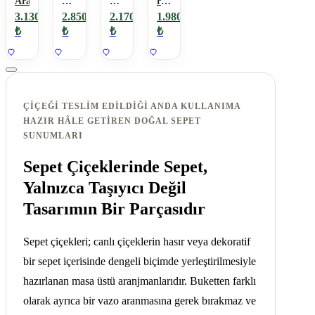
Aranjman
Sepette
Çiçek
renkli
Aranjman
Aranjmanı
papatyalar
3.130
2.850
2.170
1.980
₺
₺
₺
₺
ÇIÇEĞI TESLIM EDILDIĞI ANDA KULLANIMA
HAZIR HÂLE GETIREN DOĞAL SEPET
SUNUMLARI
Sepet Çiçeklerinde Sepet,
Yalnızca Taşıyıcı Değil
Tasarımın Bir Parçasıdır
Sepet çiçekleri; canlı çiçeklerin hasır veya dekoratif
bir sepet içerisinde dengeli biçimde yerleştirilmesiyle
hazırlanan masa üstü aranjmanlarıdır. Buketten farklı
olarak ayrıca bir vazo aranmasına gerek bırakmaz ve