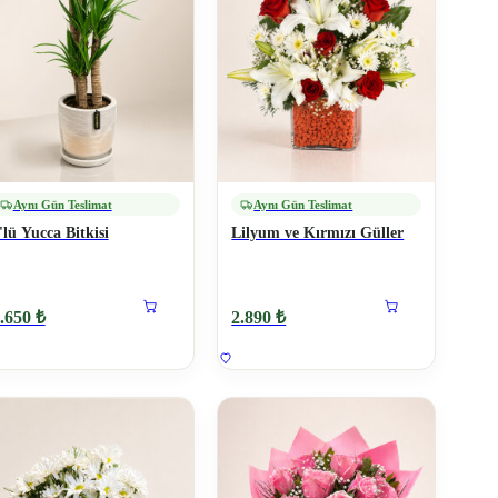
Aynı Gün Teslimat
Aynı Gün Teslimat
'lü Yucca Bitkisi
Lilyum ve Kırmızı Güller
.650 ₺
2.890 ₺