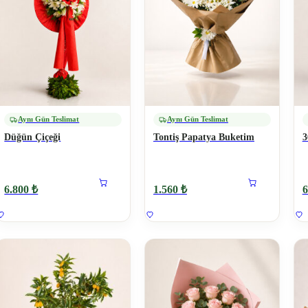
Aynı Gün Teslimat
Aynı Gün Teslimat
Düğün Çiçeği
Tontiş Papatya Buketim
3
6.800 ₺
1.560 ₺
6