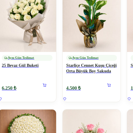
Aynı Gün Teslimat
Aynı Gün Teslimat
25 Beyaz Gül Buketi
Starliçe Cennet Kuşu Çiçeği
S
Orta Büyük Boy Saksıda
6.250 ₺
4.500 ₺
1