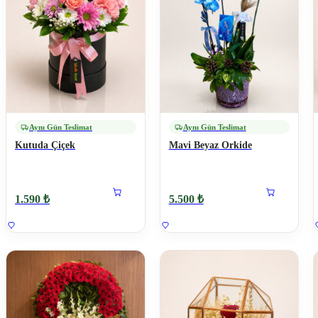
Aynı Gün Teslimat
Aynı Gün Teslimat
Kutuda Çiçek
Mavi Beyaz Orkide
1.590 ₺
5.500 ₺