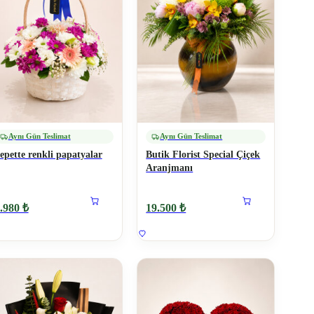
Aynı Gün Teslimat
Aynı Gün Teslimat
epette renkli papatyalar
Butik Florist Special Çiçek
Aranjmanı
.980 ₺
19.500 ₺