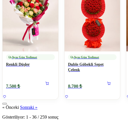
Aynı Gün Teslimat
Aynı Gün Teslimat
Renkli Düşler
Duble Göbekli Sepet
Çelenk
7.500 ₺
8.700 ₺
« Önceki
Sonraki »
Gösteriliyor:
1
-
36
/
259
sonuç