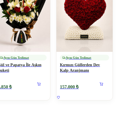
Aynı Gün Teslimat
Aynı Gün Teslimat
ül ve Papatya İle Aşkın
Kırmızı Güllerden Dev
uketi
Kalp Aranjmanı
.850 ₺
157.000 ₺