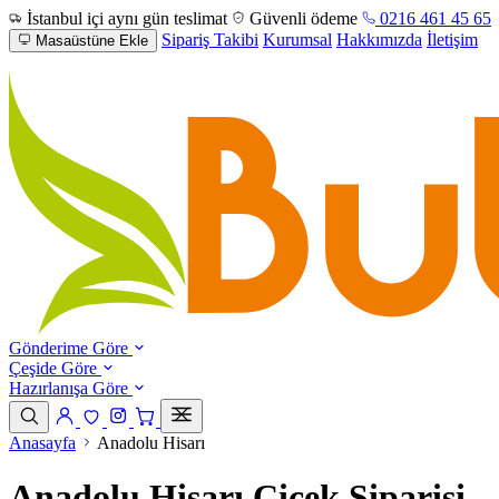
İstanbul içi aynı gün teslimat
Güvenli ödeme
0216 461 45 65
Sipariş Takibi
Kurumsal
Hakkımızda
İletişim
Masaüstüne Ekle
Gönderime Göre
Çeşide Göre
Hazırlanışa Göre
Anasayfa
Anadolu Hisarı
Anadolu Hisarı Çiçek Siparişi