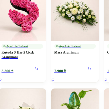
Aynı Gün Teslimat
Aynı Gün Teslimat
Kutuda Ş Harfi Çiçek
Masa Aranjmanı
C
Aranjmanı
3.300 ₺
7.900 ₺
1