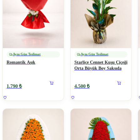
Aynı Gün Teslimat
Aynı Gün Teslimat
Romantik Aşık
Starliçe Cennet Kuşu Çiçeği
Orta Büyük Boy Saksıda
1.790 ₺
4.500 ₺