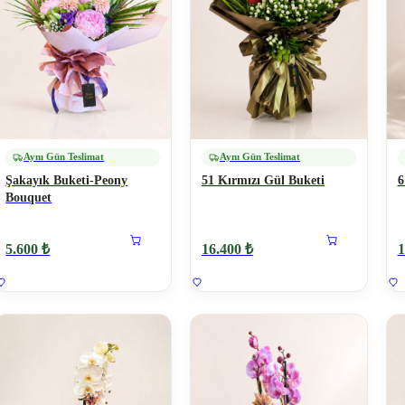
Aynı Gün Teslimat
Aynı Gün Teslimat
Şakayık Buketi-Peony
51 Kırmızı Gül Buketi
6
Bouquet
5.600 ₺
16.400 ₺
1