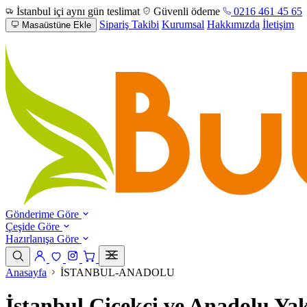
İstanbul içi aynı gün teslimat
Güvenli ödeme
0216 461 45 65
Sipariş Takibi
Kurumsal
Hakkımızda
İletişim
Masaüstüne Ekle
Gönderime Göre
Çeşide Göre
Hazırlanışa Göre
Anasayfa
İSTANBUL-ANADOLU
İstanbul Çiçekçi ve Anadolu Yak