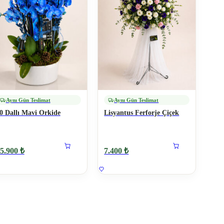
Aynı Gün Teslimat
Aynı Gün Teslimat
0 Dallı Mavi Orkide
Lisyantus Ferforje Çiçek
5.900 ₺
7.400 ₺