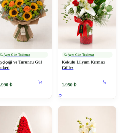
Aynı Gün Teslimat
Aynı Gün Teslimat
yçiçeği ve Turuncu Gül
Kokulu Lilyum Kırmızı
uketi
Güller
.990 ₺
1.950 ₺