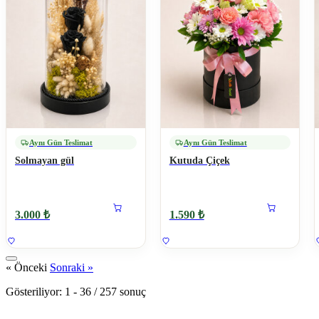
Aynı Gün Teslimat
Aynı Gün Teslimat
Solmayan gül
Kutuda Çiçek
3.000 ₺
1.590 ₺
« Önceki
Sonraki »
Gösteriliyor:
1
-
36
/
257
sonuç