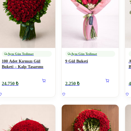
Aynı Gün Teslimat
Aynı Gün Teslimat
100 Adet Kırmızı Gül
9 Gül Buketi
A
Buketi – Kalp Tasarımı
B
24.750 ₺
2.250 ₺
4