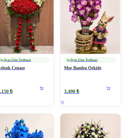
Aynı Gün Teslimat
Aynı Gün Teslimat
elenk Cenaze
Mor Bambu Orkide
.150 ₺
3.490 ₺