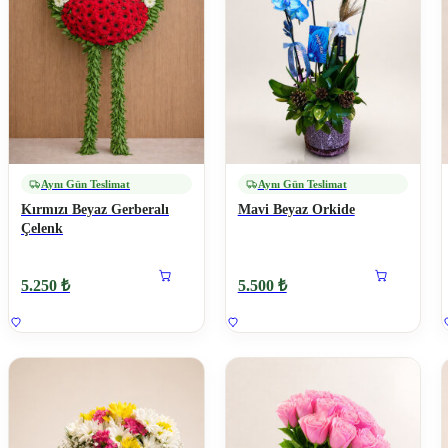
Aynı Gün Teslimat
Aynı Gün Teslimat
Kırmızı Beyaz Gerberalı
Mavi Beyaz Orkide
Çelenk
5.250 ₺
5.500 ₺