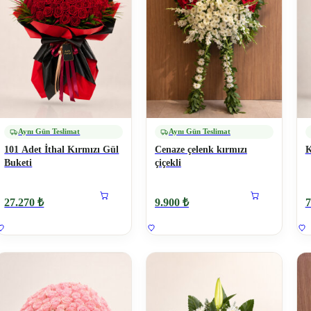
Aynı Gün Teslimat
Aynı Gün Teslimat
101 Adet İthal Kırmızı Gül
Cenaze çelenk kırmızı
K
Buketi
çiçekli
27.270 ₺
9.900 ₺
7