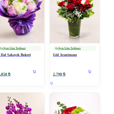
Aynı Gün Teslimat
Aynı Gün Teslimat
 Dal Şakayık Buketi
Gül Aranjmanı
.850 ₺
2.790 ₺