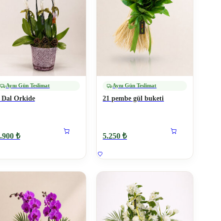
Aynı Gün Teslimat
Aynı Gün Teslimat
 Dal Orkide
21 pembe gül buketi
.900 ₺
5.250 ₺