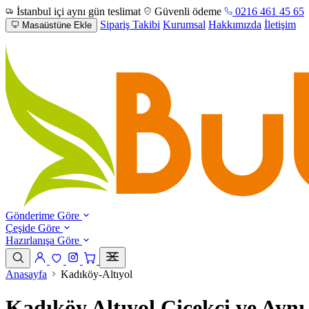
İstanbul içi aynı gün teslimat
Güvenli ödeme
0216 461 45 65
Sipariş Takibi
Kurumsal
Hakkımızda
İletişim
Masaüstüne Ekle
Gönderime Göre
Çeşide Göre
Hazırlanışa Göre
Anasayfa
Kadıköy-Altıyol
Kadıköy Altıyol Çiçekçi ve Aynı