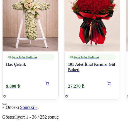
Aynı Gün Teslimat
Aynı Gün Teslimat
Hac Çelenk
101 Adet İthal Kırmızı Gül
Buketi
9.800 ₺
27.270 ₺
« Önceki
Sonraki »
Gösteriliyor:
1
-
36
/
252
sonuç