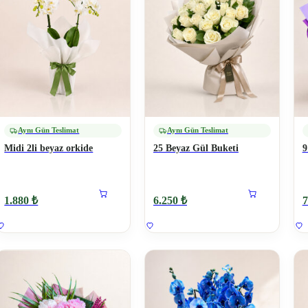
Aynı Gün Teslimat
Aynı Gün Teslimat
Midi 2li beyaz orkide
25 Beyaz Gül Buketi
9
1.880 ₺
6.250 ₺
7