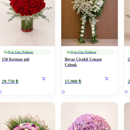
Aynı Gün Teslimat
Aynı Gün Teslimat
150 Kırmızı gül
Beyaz Çiçekli Cenaze
2
Çelenk
29.750 ₺
15.900 ₺
2