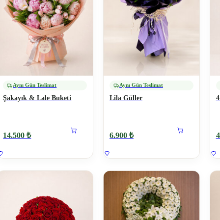
Aynı Gün Teslimat
Aynı Gün Teslimat
Şakayık & Lale Buketi
Lila Güller
4
14.500 ₺
6.900 ₺
4