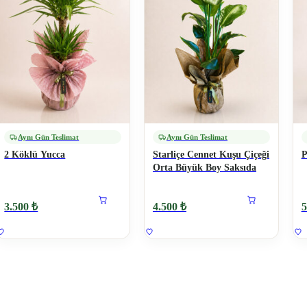
Aynı Gün Teslimat
Aynı Gün Teslimat
2 Köklü Yucca
Starliçe Cennet Kuşu Çiçeği
P
Orta Büyük Boy Saksıda
3.500 ₺
4.500 ₺
5