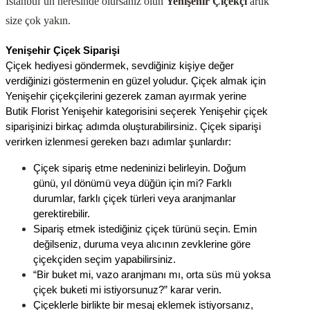
İstanbul’un neresinde olursanız olun
Yenişehir
Çiçekçi
artık
size çok yakın.
Yenişehir Çiçek Siparişi
Çiçek hediyesi göndermek, sevdiğiniz kişiye değer 
verdiğinizi göstermenin en güzel yoludur. Çiçek almak için 
Yenişehir çiçekçilerini gezerek zaman ayırmak yerine 
Butik Florist Yenişehir kategorisini seçerek Yenişehir çiçek 
siparişinizi birkaç adımda oluşturabilirsiniz. Çiçek siparişi 
verirken izlenmesi gereken bazı adımlar şunlardır:
Çiçek sipariş etme nedeninizi belirleyin. Doğum 
günü, yıl dönümü veya düğün için mi? Farklı 
durumlar, farklı çiçek türleri veya aranjmanlar 
gerektirebilir. 
Sipariş etmek istediğiniz çiçek türünü seçin. Emin 
değilseniz, duruma veya alıcının zevklerine göre 
çiçekçiden seçim yapabilirsiniz.
“Bir buket mi, vazo aranjmanı mı, orta süs mü yoksa 
çiçek buketi mi istiyorsunuz?” karar verin.
Çiçeklerle birlikte bir mesaj eklemek istiyorsanız, 