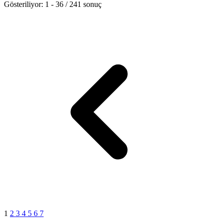
Gösteriliyor:
1
-
36
/
241
sonuç
1
2
3
4
5
6
7