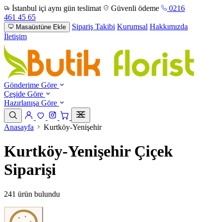
İstanbul içi aynı gün teslimat
Güvenli ödeme
0216
461 45 65
Sipariş Takibi
Kurumsal
Hakkımızda
Masaüstüne Ekle
İletişim
Gönderime Göre
Çeşide Göre
Hazırlanışa Göre
Anasayfa
Kurtköy-Yenişehir
Kurtköy-Yenişehir Çiçek
Siparişi
241 ürün bulundu