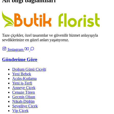
Alt bilgi bağlantıları
Taze çiçekler, özel tasarımlar ve güvenilir hizmet anlayışıyla
sevdiklerinize en güzel anları yaşatıyoruz.
Instagram
Gönderime Göre
Doğum Günü Çiçeği
Yeni Bebek
Açılış-Kutlama
Yeni iş-Terfi
Anneye Çiçek
Cenaze Tören
Geçmiş Olsun
Nikah-Düğün
Sevgiliye Çiçek
Vip Çiçek