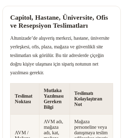
Capitol, Hastane, Üniversite, Ofis
ve Resepsiyon Teslimatları
Altunizade’de alışveriş merkezi, hastane, üniversite
yerleşkesi, ofis, plaza, mağaza ve güvenlikli site
teslimatları sık görülür. Bu tür adreslerde çiçeğin
doğru kişiye ulaşması için sipariş notunun net
yazılması gerekir.
Mutlaka
Teslimatı
Teslimat
Yazılması
Kolaylaştıran
Noktası
Gereken
Not
Bilgi
AVM adı,
Mağaza
mağaza
personeline veya
AVM /
adı, kat,
danışmaya teslim