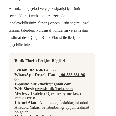
Altunizade çiçekçi ve çiçek siparişi için ürün
seçeneklerini web sitemiz üzerinden
inceleyebilirsiniz. Sipariş öncesi ürün seçimi, özel
tasarım talepleri, kurumsal gönderim ve aynı gün
teslimat desteği için Butik Florist ile iletişime
geçebilirsiniz.
Butik Florist İletişim Bilgileri
Telefon:
0216 461 45 65
WhatsApp Destek Hattı:
+90 533 661 96
65
E-posta:
butikflorist@gmail.com
Web Sitesi:
www.butikflorist.com
Merkez:
Taşdelen / Çekmeköy merkezli
Butik Florist
Hizmet Alanı:
Altunizade, Üsküdar, İstanbul
Anadolu Yakası ve İstanbul içi uygun teslimat
bölgeleri