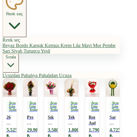
Renk seç
Renk seç
Beyaz
Bordo
Karışık
Kırmızı
Krem
Lila
Mavi
Mor
Pembe
Sarı
Siyah
Turuncu
Yeşil
Sırala
Ucuzdan Pahalıya
Pahalıdan Ucuza
Aynı
Aynı
Aynı
Aynı
Aynı
Aynı
Gün
Gün
Gün
Gün
Gün
Gün
Teslimat
Teslimat
Teslimat
Teslimat
Teslimat
Teslimat
26
Premium
Şık
Tek
Romantik
Sarı
Adet
Büyük
Çiçek
Dallı
Aşık
Çiçekli
Kırmızı
Boy
Buketi
Beyaz
Cenaze
5.525
29.900
3.580
1.800
1.790
4.725
Gül
Croton
Orkide
Çelenk
₺
₺
₺
₺
₺
₺