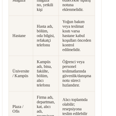
Mağaza
mağaza
edilecekse sipariş
no, yetkili
notuna
kişi
eklenmelidir.
Yoğun bakım
Hasta adı,
veya teslimat
bölüm,
kısıtı varsa
Hastane
oda bilgisi,
hastane kabul
refakatçi
koşulları önceden
telefonu
kontrol
edilmelidir.
Kampüs
Öğrenci veya
adı, bina,
personel
Üniversite
fakülte,
teslimatlarında
/ Kampüs
bölüm,
güvenlik/danışma
alıcı
notu süreci
telefonu
hızlandırır.
Firma adı,
Alıcı toplantıda
departman,
olabilir;
Plaza /
kat, alıcı
resepsiyona
Ofis
adı,
teslim edilebilir
resepsiyon