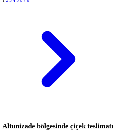
1
2
3
4
5
6
7
8
Altunizade bölgesinde çiçek teslimatı