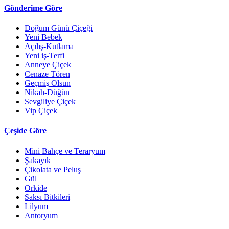
Gönderime Göre
Doğum Günü Çiçeği
Yeni Bebek
Açılış-Kutlama
Yeni iş-Terfi
Anneye Çiçek
Cenaze Tören
Geçmiş Olsun
Nikah-Düğün
Sevgiliye Çiçek
Vip Çiçek
Çeşide Göre
Mini Bahçe ve Teraryum
Şakayık
Çikolata ve Peluş
Gül
Orkide
Saksı Bitkileri
Lilyum
Antoryum