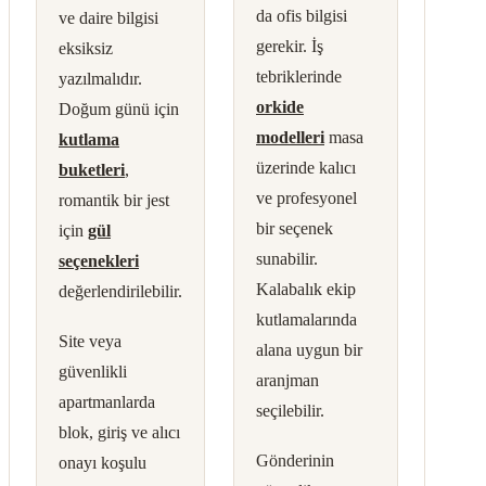
da ofis bilgisi
ve daire bilgisi
gerekir. İş
eksiksiz
tebriklerinde
yazılmalıdır.
orkide
Doğum günü için
modelleri
masa
kutlama
üzerinde kalıcı
buketleri
,
ve profesyonel
romantik bir jest
bir seçenek
için
gül
sunabilir.
seçenekleri
Kalabalık ekip
değerlendirilebilir.
kutlamalarında
Site veya
alana uygun bir
güvenlikli
aranjman
apartmanlarda
seçilebilir.
blok, giriş ve alıcı
Gönderinin
onayı koşulu