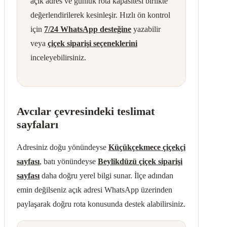
açık adres ve günlük rota kapasitesi birlikte
değerlendirilerek kesinleşir. Hızlı ön kontrol
için
7/24 WhatsApp desteğine
yazabilir
veya
çiçek siparişi seçeneklerini
inceleyebilirsiniz.
Avcılar çevresindeki teslimat
sayfaları
Adresiniz doğu yönündeyse
Küçükçekmece çiçekçi
sayfası
, batı yönündeyse
Beylikdüzü çiçek siparişi
sayfası
daha doğru yerel bilgi sunar. İlçe adından
emin değilseniz açık adresi WhatsApp üzerinden
paylaşarak doğru rota konusunda destek alabilirsiniz.