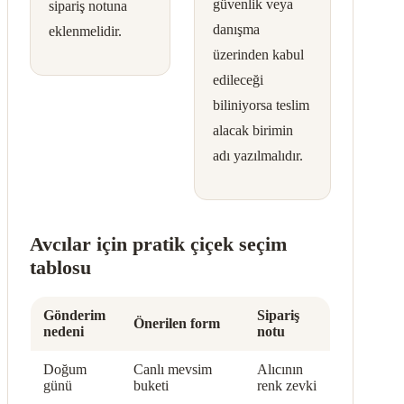
güvenlik veya
sipariş notuna
danışma
eklenmelidir.
üzerinden kabul
edileceği
biliniyorsa teslim
alacak birimin
adı yazılmalıdır.
Avcılar için pratik çiçek seçim
tablosu
Gönderim
Sipariş
Önerilen form
nedeni
notu
Doğum
Canlı mevsim
Alıcının
günü
buketi
renk zevki