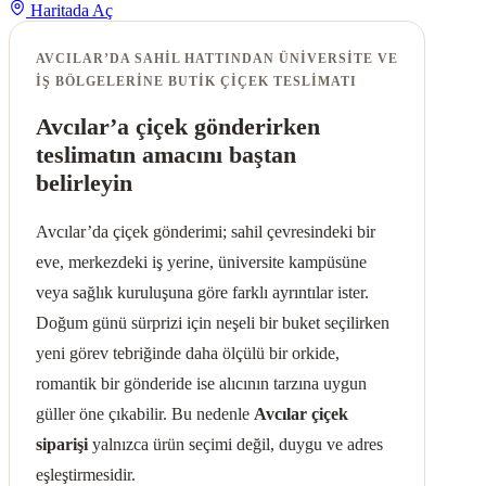
Haritada Aç
AVCILAR’DA SAHIL HATTINDAN ÜNIVERSITE VE
IŞ BÖLGELERINE BUTIK ÇIÇEK TESLIMATI
Avcılar’a çiçek gönderirken
teslimatın amacını baştan
belirleyin
Avcılar’da çiçek gönderimi; sahil çevresindeki bir
eve, merkezdeki iş yerine, üniversite kampüsüne
veya sağlık kuruluşuna göre farklı ayrıntılar ister.
Doğum günü sürprizi için neşeli bir buket seçilirken
yeni görev tebriğinde daha ölçülü bir orkide,
romantik bir gönderide ise alıcının tarzına uygun
güller öne çıkabilir. Bu nedenle
Avcılar çiçek
siparişi
yalnızca ürün seçimi değil, duygu ve adres
eşleştirmesidir.