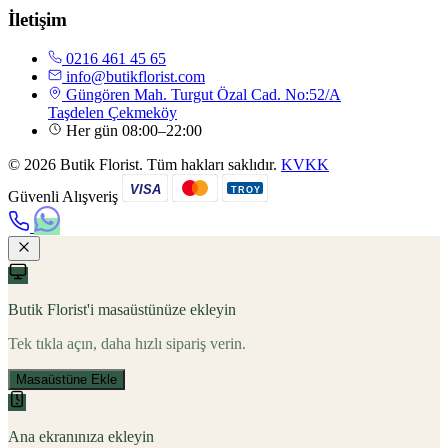
İletişim
0216 461 45 65
info@butikflorist.com
Güngören Mah. Turgut Özal Cad. No:52/A
Taşdelen Çekmeköy
Her gün 08:00–22:00
© 2026 Butik Florist. Tüm hakları saklıdır.
KVKK
VISA
TROY
Güvenli Alışveriş
Butik Florist'i masaüstünüze ekleyin
Tek tıkla açın, daha hızlı sipariş verin.
Masaüstüne Ekle
Ana ekranınıza ekleyin