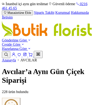
İstanbul içi aynı gün teslimat
Güvenli ödeme
0216
461 45 65
Sipariş Takibi
Kurumsal
Hakkımızda
Masaüstüne Ekle
İletişim
Gönderime Göre
Çeşide Göre
Hazırlanışa Göre
Anasayfa
AVCILAR
Avcılar’a Aynı Gün Çiçek
Siparişi
228 ürün bulundu