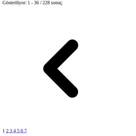
Gösteriliyor:
1
-
36
/
228
sonuç
1
2
3
4
5
6
7