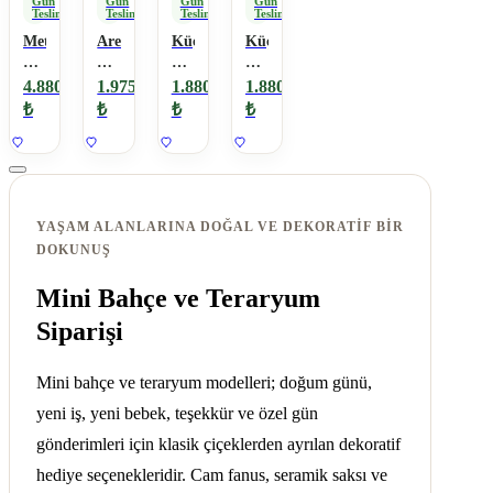
Gün
Gün
Gün
Gün
Teslimat
Teslimat
Teslimat
Teslimat
Metasekoya
Areka
Küçük
Küçük
Bonsai
bitkili
Boy
Elma
Agaci
aşk
Elma
Erkek
4.880
1.975
1.880
1.880
bahçem
Teraryum
Bebek
₺
₺
₺
₺
Teraryumu
YAŞAM ALANLARINA DOĞAL VE DEKORATIF BIR
DOKUNUŞ
Mini Bahçe ve Teraryum
Siparişi
Mini bahçe ve teraryum modelleri; doğum günü,
yeni iş, yeni bebek, teşekkür ve özel gün
gönderimleri için klasik çiçeklerden ayrılan dekoratif
hediye seçenekleridir. Cam fanus, seramik saksı ve