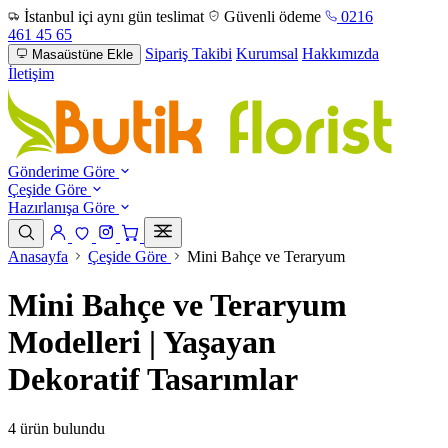
İstanbul içi aynı gün teslimat
Güvenli ödeme
0216
461 45 65
Sipariş Takibi
Kurumsal
Hakkımızda
Masaüstüne Ekle
İletişim
Gönderime Göre
Çeşide Göre
Hazırlanışa Göre
Anasayfa
Çeşide Göre
Mini Bahçe ve Teraryum
Mini Bahçe ve Teraryum
Modelleri | Yaşayan
Dekoratif Tasarımlar
4 ürün bulundu