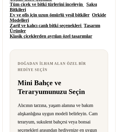
Tüm çiçek ve bitki türlerini inceleyin
Saksı
Bitkileri
Ev ve ofis için uzun ömürlü yeşil bitkiler
Orkide
Modelleri
Zarif ve kalıcı canlı bitki seçenekleri
Tasarım
Ürünler
Klasik çiçeklerden ayrılan özel tasarımlar
DOĞADAN ILHAM ALAN ÖZEL BIR
HEDIYE SEÇIN
Mini Bahçe ve
Teraryumunuzu Seçin
Alıcının tarzına, yaşam alanına ve bakım
alışkanlığına uygun modeli belirleyin. Cam
teraryum, sukulent bahçesi veya bonsai
seçenekleri arasından hediyenize en uygun