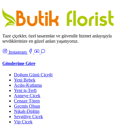
Taze çiçekler, özel tasarımlar ve güvenilir hizmet anlayışıyla
sevdiklerinize en güzel anları yaşatıyoruz.
Instagram
Gönderime Göre
Doğum Günü Çiçeği
Yeni Bebek
Açılış-Kutlama
Yeni iş-Terfi
Anneye Çiçek
Cenaze Tören
Geçmiş Olsun
Nikah-Düğün
Sevgiliye Çiçek
Vip Çiçek