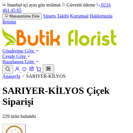
İstanbul içi aynı gün teslimat
Güvenli ödeme
0216
461 45 65
Sipariş Takibi
Kurumsal
Hakkımızda
Masaüstüne Ekle
İletişim
Gönderime Göre
Çeşide Göre
Hazırlanışa Göre
Anasayfa
SARIYER-KİLYOS
SARIYER-KİLYOS Çiçek
Siparişi
229 ürün bulundu