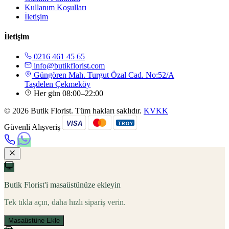
Kullanım Koşulları
İletişim
İletişim
0216 461 45 65
info@butikflorist.com
Güngören Mah. Turgut Özal Cad. No:52/A
Taşdelen Çekmeköy
Her gün 08:00–22:00
© 2026 Butik Florist. Tüm hakları saklıdır.
KVKK
VISA
TROY
Güvenli Alışveriş
Butik Florist'i masaüstünüze ekleyin
Tek tıkla açın, daha hızlı sipariş verin.
Masaüstüne Ekle