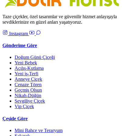
Taze çiçekler, özel tasarımlar ve güvenilir hizmet anlayışıyla
sevdiklerinize en güzel anları yaşatıyoruz.
Instagram
Gönderime Göre
Doğum Günü Çiçeği
Yeni Bebek
Açılış-Kutlama
Yeni iş-Terfi
Anneye Çiçek
Cenaze Tören
Geçmiş Olsun
Nikah-Düğün
Sevgiliye Çiçek
Vip Çiçek
Çeşide Göre
Mini Bahçe ve Teraryum
Şakayık