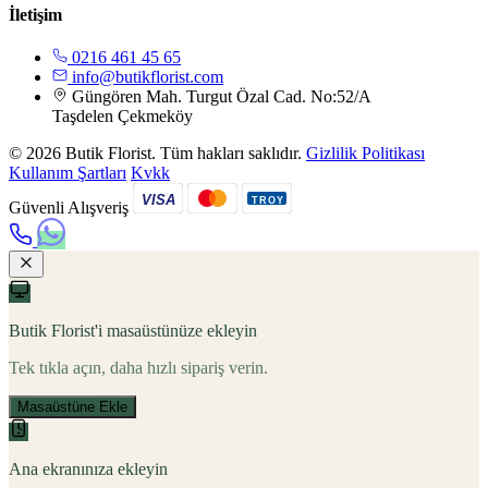
İletişim
0216 461 45 65
info@butikflorist.com
Güngören Mah. Turgut Özal Cad. No:52/A
Taşdelen Çekmeköy
© 2026 Butik Florist. Tüm hakları saklıdır.
Gizlilik Politikası
Kullanım Şartları
Kvkk
VISA
TROY
Güvenli Alışveriş
Butik Florist'i masaüstünüze ekleyin
Tek tıkla açın, daha hızlı sipariş verin.
Masaüstüne Ekle
Ana ekranınıza ekleyin