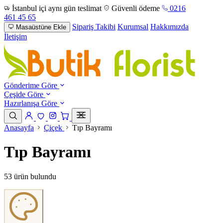
İstanbul içi aynı gün teslimat
Güvenli ödeme
0216
461 45 65
Sipariş Takibi
Kurumsal
Hakkımızda
Masaüstüne Ekle
İletişim
Gönderime Göre
Çeşide Göre
Hazırlanışa Göre
Anasayfa
Çiçek
Tıp Bayramı
Tıp Bayramı
53 ürün bulundu