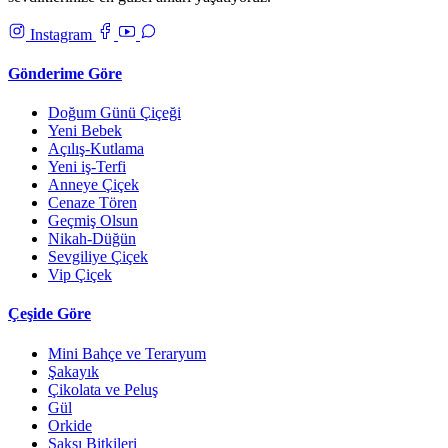
Instagram
Gönderime Göre
Doğum Günü Çiçeği
Yeni Bebek
Açılış-Kutlama
Yeni iş-Terfi
Anneye Çiçek
Cenaze Tören
Geçmiş Olsun
Nikah-Düğün
Sevgiliye Çiçek
Vip Çiçek
Çeşide Göre
Mini Bahçe ve Teraryum
Şakayık
Çikolata ve Peluş
Gül
Orkide
Saksı Bitkileri