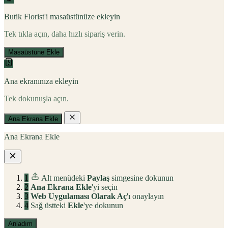
Butik Florist'i masaüstünüze ekleyin
Tek tıkla açın, daha hızlı sipariş verin.
Masaüstüne Ekle
Ana ekranınıza ekleyin
Tek dokunuşla açın.
Ana Ekrana Ekle
Ana Ekrana Ekle
1
Alt menüdeki
Paylaş
simgesine dokunun
2
Ana Ekrana Ekle
'yi seçin
3
Web Uygulaması Olarak Aç
'ı onaylayın
4
Sağ üstteki
Ekle
'ye dokunun
Anladım