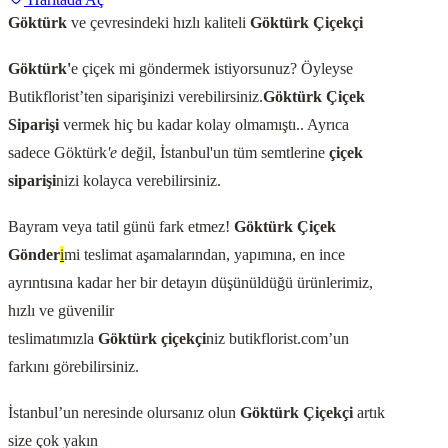
Göktürk
ve çevresindeki hızlı kaliteli
Göktürk
Çiçekçi
Göktürk
'
e çiçek mi göndermek istiyorsunuz? Öyleyse
Butikflorist’ten siparişinizi verebilirsiniz.
Göktürk
Çiçek
Siparişi
vermek hiç bu kadar kolay olmamıştı.. Ayrıca
sadece Göktürk
'e
değil, İstanbul'un tüm semtlerine
çiçek
siparişi
nizi kolayca verebilirsiniz.
Bayram veya tatil günü fark etmez!
Göktürk
Çiçek
Gönder
i
mi teslimat aşamalarından, yapımına, en ince
ayrıntısına kadar her bir detayın düşünüldüğü ürünlerimiz,
hızlı ve güvenilir
teslimatımızla
Göktürk
çiçekçi
niz butikflorist.com’un
farkını görebilirsiniz.
İstanbul’un neresinde olursanız olun
Göktürk
Çiçekçi
artık
size çok yakın