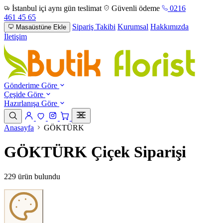
İstanbul içi aynı gün teslimat
Güvenli ödeme
0216
461 45 65
Sipariş Takibi
Kurumsal
Hakkımızda
Masaüstüne Ekle
İletişim
Gönderime Göre
Çeşide Göre
Hazırlanışa Göre
Anasayfa
GÖKTÜRK
GÖKTÜRK Çiçek Siparişi
229 ürün bulundu