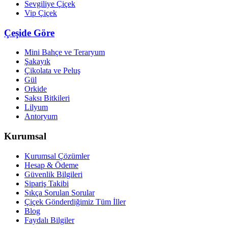
Sevgiliye Çiçek
Vip Çiçek
Çeşide Göre
Mini Bahçe ve Teraryum
Şakayık
Çikolata ve Peluş
Gül
Orkide
Saksı Bitkileri
Lilyum
Antoryum
Kurumsal
Kurumsal Çözümler
Hesap & Ödeme
Güvenlik Bilgileri
Sipariş Takibi
Sıkça Sorulan Sorular
Çiçek Gönderdiğimiz Tüm İller
Blog
Faydalı Bilgiler