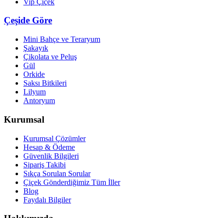
Vip Çiçek
Çeşide Göre
Mini Bahçe ve Teraryum
Şakayık
Çikolata ve Peluş
Gül
Orkide
Saksı Bitkileri
Lilyum
Antoryum
Kurumsal
Kurumsal Çözümler
Hesap & Ödeme
Güvenlik Bilgileri
Sipariş Takibi
Sıkça Sorulan Sorular
Çiçek Gönderdiğimiz Tüm İller
Blog
Faydalı Bilgiler