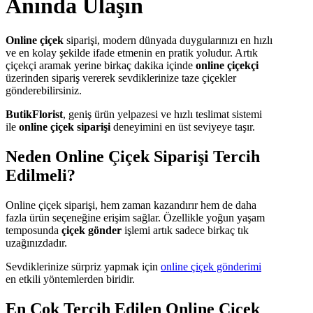
Anında Ulaşın
Online çiçek
siparişi, modern dünyada duygularınızı en hızlı
ve en kolay şekilde ifade etmenin en pratik yoludur. Artık
çiçekçi aramak yerine birkaç dakika içinde
online çiçekçi
üzerinden sipariş vererek sevdiklerinize taze çiçekler
gönderebilirsiniz.
ButikFlorist
, geniş ürün yelpazesi ve hızlı teslimat sistemi
ile
online çiçek siparişi
deneyimini en üst seviyeye taşır.
Neden Online Çiçek Siparişi Tercih
Edilmeli?
Online çiçek siparişi, hem zaman kazandırır hem de daha
fazla ürün seçeneğine erişim sağlar. Özellikle yoğun yaşam
temposunda
çiçek gönder
işlemi artık sadece birkaç tık
uzağınızdadır.
Sevdiklerinize sürpriz yapmak için
online çiçek gönderimi
en etkili yöntemlerden biridir.
En Çok Tercih Edilen Online Çiçek