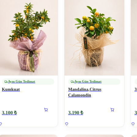
Aynı Gün Teslimat
Aynı Gün Teslimat
Kumkuat
Mandalina,Citrus
3
Calamondin
3.100 ₺
3.190 ₺
3