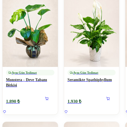
Aynı Gün Teslimat
Aynı Gün Teslimat
Monstera - Deve Tabanı
Seramikte Spathiphyllum
Bitkisi
1.890 ₺
1.930 ₺