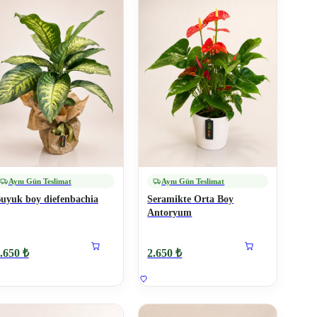
Aynı Gün Teslimat
Aynı Gün Teslimat
uyuk boy diefenbachia
Seramikte Orta Boy
Antoryum
.650 ₺
2.650 ₺