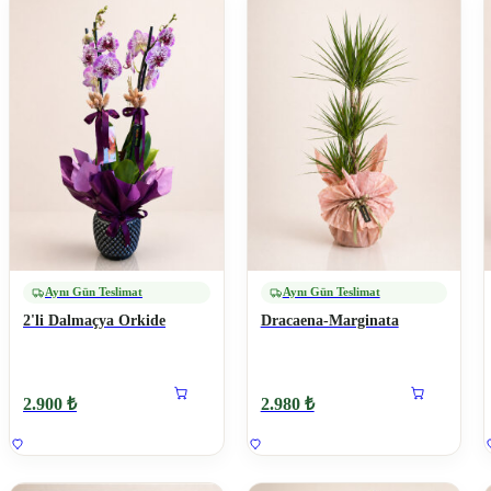
Aynı Gün Teslimat
Aynı Gün Teslimat
2'li Dalmaçya Orkide
Dracaena-Marginata
2.900 ₺
2.980 ₺