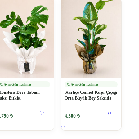
Aynı Gün Teslimat
Aynı Gün Teslimat
onstera Deve Tabanı
Starliçe Cennet Kuşu Çiçeği
aksı Bitkisi
Orta Büyük Boy Saksıda
.790 ₺
4.500 ₺