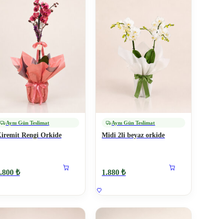
Aynı Gün Teslimat
Aynı Gün Teslimat
iremit Rengi Orkide
Midi 2li beyaz orkide
.800 ₺
1.880 ₺