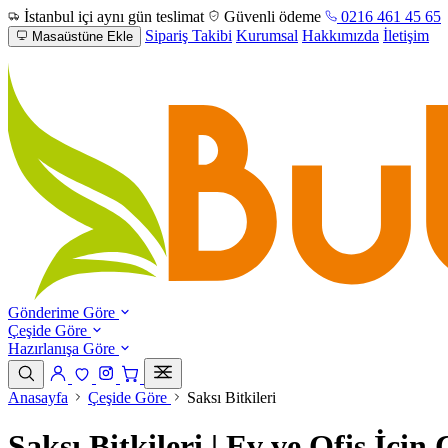
İstanbul içi aynı gün teslimat
Güvenli ödeme
0216 461 45 65
Sipariş Takibi
Kurumsal
Hakkımızda
İletişim
Masaüstüne Ekle
Gönderime Göre
Çeşide Göre
Hazırlanışa Göre
Anasayfa
Çeşide Göre
Saksı Bitkileri
Saksı Bitkileri | Ev ve Ofis İçin