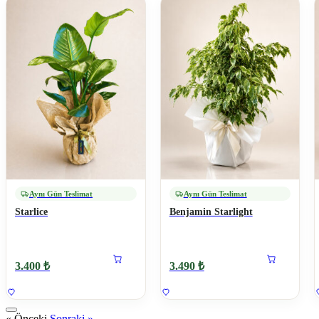
Aynı Gün Teslimat
Aynı Gün Teslimat
Starlice
Benjamin Starlight
3.400 ₺
3.490 ₺
« Önceki
Sonraki »