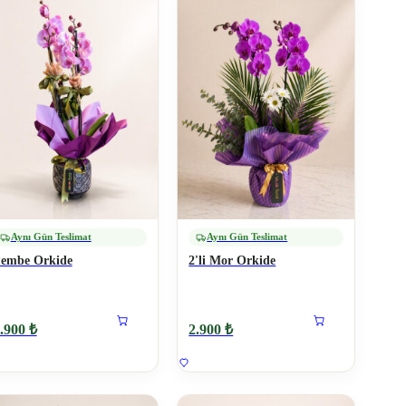
Aynı Gün Teslimat
Aynı Gün Teslimat
embe Orkide
2'li Mor Orkide
.900 ₺
2.900 ₺