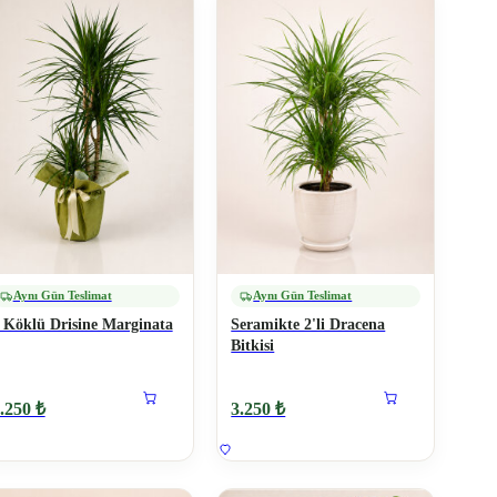
Aynı Gün Teslimat
Aynı Gün Teslimat
 Köklü Drisine Marginata
Seramikte 2'li Dracena
Bitkisi
.250 ₺
3.250 ₺