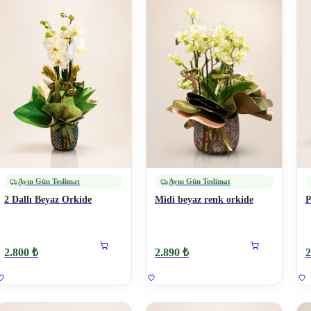
Aynı Gün Teslimat
Aynı Gün Teslimat
2 Dallı Beyaz Orkide
Midi beyaz renk orkide
P
2.800 ₺
2.890 ₺
2