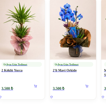
Aynı Gün Teslimat
Aynı Gün Teslimat
2 Köklü Yucca
2'li Mavi Orkide
M
S
3.500 ₺
3.500 ₺
3