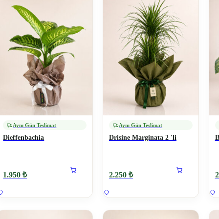
Aynı Gün Teslimat
Aynı Gün Teslimat
Dieffenbachia
Drisine Marginata 2 'li
B
1.950 ₺
2.250 ₺
2