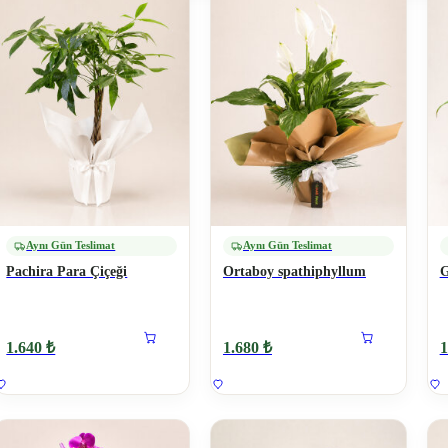
Aynı Gün Teslimat
Aynı Gün Teslimat
Pachira Para Çiçeği
Ortaboy spathiphyllum
G
1.640 ₺
1.680 ₺
1