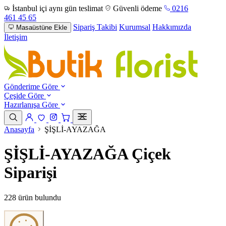
İstanbul içi aynı gün teslimat
Güvenli ödeme
0216
461 45 65
Sipariş Takibi
Kurumsal
Hakkımızda
Masaüstüne Ekle
İletişim
Gönderime Göre
Çeşide Göre
Hazırlanışa Göre
Anasayfa
ŞİŞLİ-AYAZAĞA
ŞİŞLİ-AYAZAĞA Çiçek
Siparişi
228 ürün bulundu