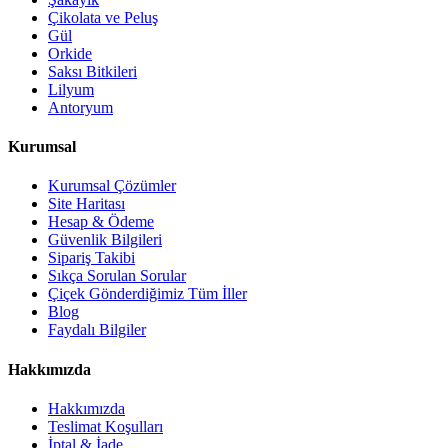
Çikolata ve Peluş
Gül
Orkide
Saksı Bitkileri
Lilyum
Antoryum
Kurumsal
Kurumsal Çözümler
Site Haritası
Hesap & Ödeme
Güvenlik Bilgileri
Sipariş Takibi
Sıkça Sorulan Sorular
Çiçek Gönderdiğimiz Tüm İller
Blog
Faydalı Bilgiler
Hakkımızda
Hakkımızda
Teslimat Koşulları
İptal & İade