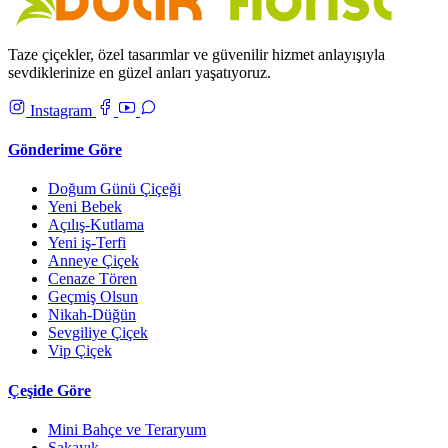
Taze çiçekler, özel tasarımlar ve güvenilir hizmet anlayışıyla
sevdiklerinize en güzel anları yaşatıyoruz.
Instagram
Gönderime Göre
Doğum Günü Çiçeği
Yeni Bebek
Açılış-Kutlama
Yeni iş-Terfi
Anneye Çiçek
Cenaze Tören
Geçmiş Olsun
Nikah-Düğün
Sevgiliye Çiçek
Vip Çiçek
Çeşide Göre
Mini Bahçe ve Teraryum
Şakayık