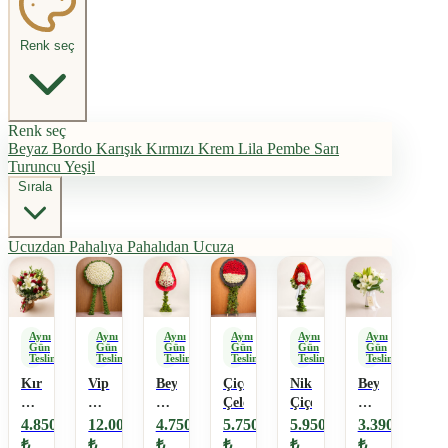
Renk seç
Renk seç
Beyaz
Bordo
Karışık
Kırmızı
Krem
Lila
Pembe
Sarı
Turuncu
Yeşil
Sırala
Ucuzdan Pahalıya
Pahalıdan Ucuza
Aynı
Aynı
Aynı
Aynı
Aynı
Aynı
Gün
Gün
Gün
Gün
Gün
Gün
Teslimat
Teslimat
Teslimat
Teslimat
Teslimat
Teslimat
Kırmızı
Vip
Beyaz
Çiçek
Nikaha
Beyaz
Gül
Cenaze
Gerberalı
Çelenk
Çiçek
Lilyumlu
Lilyum
Çelengi
Ayaklı
Gelin
4.850
12.000
4.750
5.750
5.950
3.390
Buketi
Sepet
Çiçeği
₺
₺
₺
₺
₺
₺